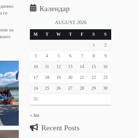
јдневно
Календар
а ги
AUGUST 2026
реме на
M
T
W
T
F
S
S
своите
1
2
3
4
5
6
7
8
9
10
11
12
13
14
15
16
17
18
19
20
21
22
23
24
25
26
27
28
29
30
31
« Jun
Recent Posts