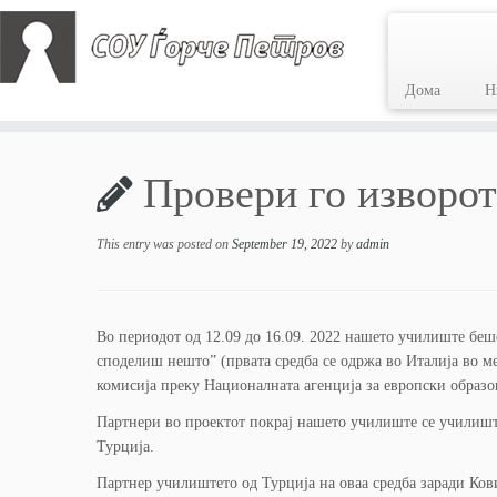
Дома
Н
Skip
to
Провери го изворо
content
This entry was posted on
September 19, 2022
by
admin
Во периодот од 12.09 до 16.09. 2022 нашето училиште беше
споделиш нешто” (првата средба се одржа во Италија во м
комисија преку Националната агенција за европски образ
Партнери во проектот покрај нашето училиште се училишта
Турција.
Партнер училиштето од Турција на оваа средба заради Ков