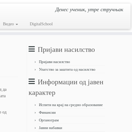
Денес ученик, утре стручњак
Видео
DigitalSchool
Пријави насилство
Пријави насилство
Упатство за заштита од насилство
Информации од јавен
д да
карактер
ата
Испити на крај на средно образование
р од
Финансии
Органограм
Јавни набавки