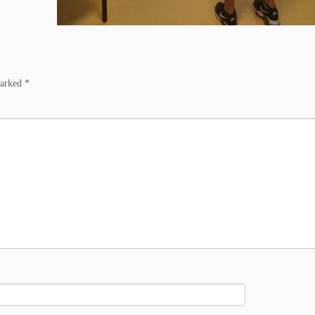
marked
*