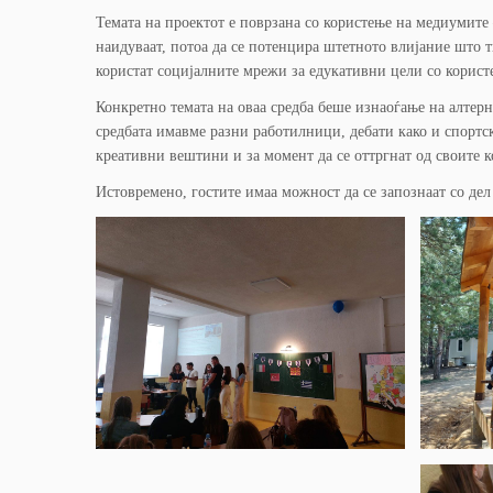
Темата на проектот е поврзана со користење на медиумите 
наидуваат, потоа да се потенцира штетното влијание што т
користат социјалните мрежи за едукативни цели со корист
Конкретно темата на оваа средба беше изнаоѓање на алтер
средбата имавме разни работилници, дебати како и спортс
креативни вештини и за момент да се оттргнат од своите 
Истовремено, гостите имаа можност да се запознаат со дел