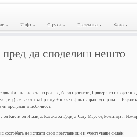
ие
Инфо
Струки
Преземања
Фото
т пред да споделиш нешто
 домаќин на втората по ред средба од проектот „Провери го изворот пре
есец мај) Се работи за Еразмус+ проект финансиран од страна на Европск
овни програми и мобилност.
 од Киети од Италија; Кавала од Грција; Сату Маре од Романија и Изми
ид состојбата не испрати свои претставници и учествуваше онлајн.