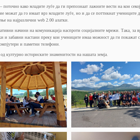
– поточно како младите луѓе да ги препознаат лажните вести на кои секо
ие можат да го имаат врз младите луѓе, но и да се поттикнат учениците д
ење на најразлични web 2.00 алатки.
нативни начини на комуникација наспроти социјалните мрежи. Така, за в
ки и забавни настани преку кои учениците имаа можност да ги покажат 
компјутери и паметни телефони.
 од културно историските знаменитости на нашата земја.