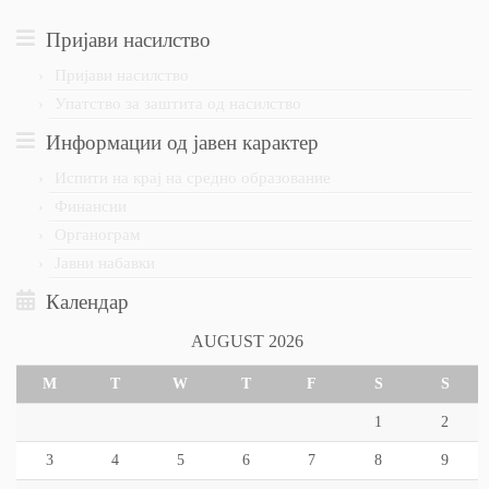
Пријави насилство
Пријави насилство
Упатство за заштита од насилство
Информации од јавен карактер
Испити на крај на средно образование
Финансии
Органограм
Јавни набавки
Календар
AUGUST 2026
M
T
W
T
F
S
S
1
2
3
4
5
6
7
8
9