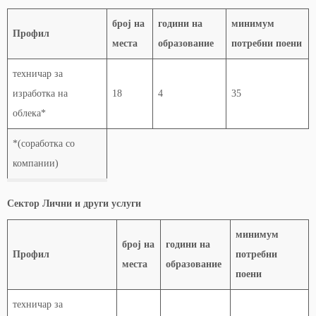
број на
години на
минимум
Профил
места
образование
потребни поени
техничар за
изработка на
18
4
35
облека*
*(соработка со
компании)
Сектор Лични и други услуги
минимум
број на
години на
Профил
потребни
места
образование
поени
техничар за