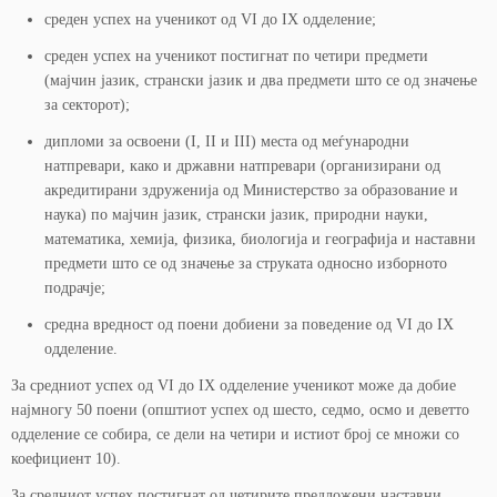
среден успех на ученикот од VI до IX одделение;
среден успех на ученикот постигнат по четири предмети
(мајчин јазик, странски јазик и два предмети што се од значење
за секторот);
дипломи за освоени (I, II и III) места од меѓународни
натпревари, како и државни натпревари (организирани од
акредитирани здруженија од Министерство за образование и
наука) по мајчин јазик, странски јазик, природни науки,
математика, хемија, физика, биологија и географија и наставни
предмети што се од значење за струката односно изборното
подрачје;
средна вредност од поени добиени за поведение од VI до IX
одделение.
За средниот успех од VI до IX одделение ученикот може да добие
најмногу 50 поени (општиот успех од шесто, седмо, осмо и деветто
одделение се собира, се дели на четири и истиот број се множи со
коефициент 10).
За средниот успех постигнат од четирите предложени наставни