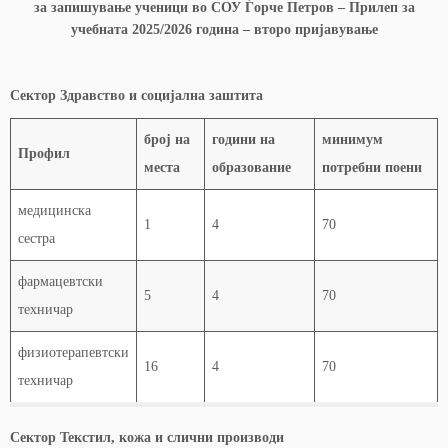
за запишување ученици во СОУ Ѓорче Петров – Прилеп за
учебната 2025/2026 година – второ пријавување
Сектор Здравство и социјална заштита
број на
години на
минимум
Профил
места
образование
потребни поени
медицинска
1
4
70
сестра
фармацевтски
5
4
70
техничар
физиотерапевтски
16
4
70
техничар
Сектор Текстил, кожа и слични производи