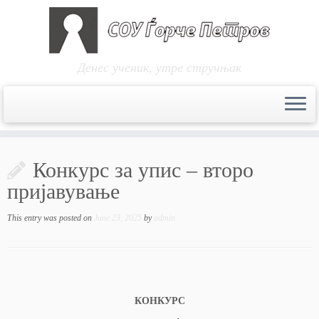
Денес ученик, утре стручњак
Skip
to
Конкурс за упис – второ
content
пријавување
This entry was posted on
June 23, 2025
by
admin
КОНКУРС