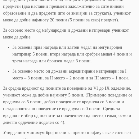
предмети (два наставни предмети задолжително за сите видови
образование и два предмети што се значајни за струката), ученикот
може да добие најмногу 20 поени (5 поени за секој предмет).
За освоено место од меѓународни и државни натпревари ученикот
може да добие:
За освоена прва награда или златен медал на меѓународен
натпревар 5 поени, втора награда или сребрен медал 4 поени и
трета награда или бронзен медал 3 поени.
За освоено место од државни акредитирани натпревари: за I
место – 3 поени, за II место – 2 поени и за III место – 1 поен.
За средна вредност од поените за поведение од VI до IX одделение,
ученикот може да добие најмногу 5 поени. (Примерно поведение се
вреднува со 5 поени, добро поведение се вреднува со 3 поени и
незадоволително поведение се вреднува со 0 поени. Средната
вредност е збир од поените за поведението од шесто, седмо, осмо и
деветто одделение поделен со 4).
Утврдениот минимум број поени за првото пријавување е составен