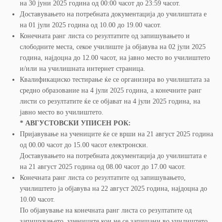
на 30 јуни 2025 година од 00:00 часот до 23:59 часот.
Доставувањето на потребната документација до училиштата е
на 01 јули 2025 година од 10.00 до 19.00 часот.
Конечната ранг листа со резултатите од запишувањето и
слободните места, секое училиште ја објавува на 02 јули 2025
година, најдоцна до 12.00 часот, на јавно место во училиштето
и/или на училишната интернет страница.
Квалификациско тестирање ќе се организира во училиштата за
средно образование на 4 јули 2025 година, а конечните ранг
листи со резултатите ќе се објават на 4 јули 2025 година, на
јавно место во училиштето.
* АВГУСТОВСКИ УПИСЕН РОК:
Пријавување на учениците ќе се врши на 21 август 2025 година
од 00.00 часот до 15.00 часот електронски.
Доставувањето на потребната документација до училиштата е
на 21 август 2025 година од 08.00 часот до 17.00 часот.
Конечната ранг листа со резултатите од запишувањето,
училиштето ја објавува на 22 август 2025 година, најдоцна до
10.00 часот.
По објавување на конечната ранг листа со резултатите од
запишувањето, учениците кои не се запишани во училиштето,