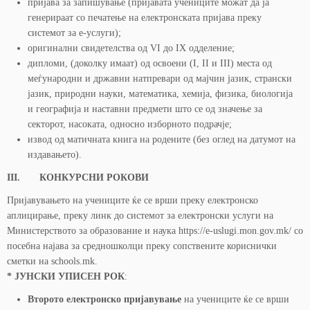
пријава за запишување (пријавата учениците можат да ја
генерираат со печатење на електронската пријава преку
системот за е-услуги);
оригинални свидетелства од VI до IX одделение;
дипломи, (доколку имаат) од освоени (I, II и III) места од
меѓународни и државни натпревари од мајчин јазик, странски
јазик, природни науки, математика, хемија, физика, биологија
и географија и наставни предмети што се од значење за
секторот, насоката, односно изборното подрачје;
извод од матичната книга на родените (без оглед на датумот на
издавањето).
III. КОНКУРСНИ РОКОВИ
Пријавувањето на учениците ќе се врши преку електронско
аплицирање, преку линк до системот за електронски услуги на
Министерството за образование и наука https://e-uslugi.mon.gov.mk/ со
посебна најава за средношколци преку сопствените кориснички
сметки на schools.mk.
* ЈУНСКИ УПИСЕН РОК
:
Второто електронско пријавување
на учениците ќе се врши