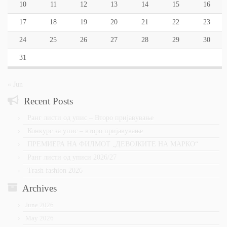
10
11
12
13
14
15
16
17
18
19
20
21
22
23
24
25
26
27
28
29
30
31
« Jun
Recent Posts
Ранг листи од упис – Второ пријавување
Конкурс за упис – второ пријавување
ПРЕМИЕРА НА ФИЛМОТ „ДЕВОЈКИТЕ НА МАРКО“
Ранг листи од уписи 2026/27
Trash fashion 2026
Archives
June 2026
May 2026