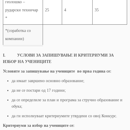
геолошко –
рударски техничар
25
4
35
*
*(соработка со
компании)
I. УСЛОВИ ЗА ЗАПИШУВАЊЕ И КРИТЕРИУМИ ЗА
ИЗБОР НА УЧЕНИЦИТЕ
Условите за запишување на учениците во прва година се:
да имаат завршено основно образование;
да не се постари од 17 години;
да се определиле за план и програма за стручно образование и
обука;
да ги исполнуваат критериумите утврдени со овој Конкурс.
Критериуми за избор на учениците се: