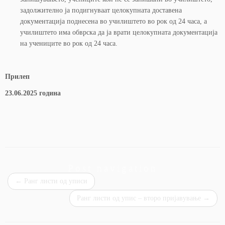
задолжително ја подигнуваат целокупната доставена
документација поднесена во училиштето во рок од 24 часа, а
училиштето има обврска да ја врати целокупната документација
на учениците во рок од 24 часа.
Прилеп
23.06.2025 година
Post navigation
←
Ранг листи од уписи
Ранг листи од упис – второ пријавување
→