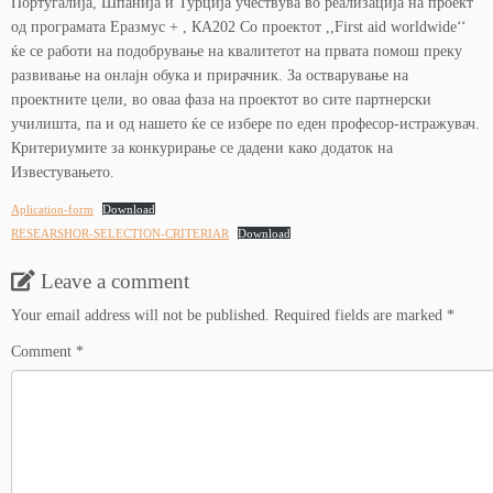
Португалија, Шпанија и Турција учествува во реализација на проект
од програмата Еразмус + , КА202 Со проектот ,,First aid worldwide‘‘
ќе се работи на подобрување на квалитетот на првата помош преку
развивање на онлајн обука и прирачник. За остварување на
проектните цели, во оваа фаза на проектот во сите партнерски
училишта, па и од нашето ќе се избере по еден професор-истражувач.
Критериумите за конкурирање се дадени како додаток на
Известувањето.
Aplication-form
Download
RESEARSHOR-SELECTION-CRITERIAR
Download
Leave a comment
Your email address will not be published.
Required fields are marked
*
Comment
*