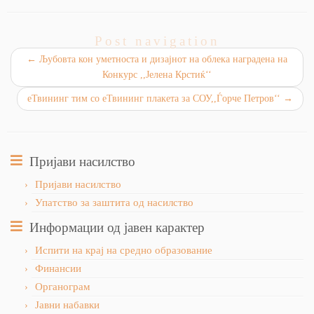
Post navigation
←
Љубовта кон уметноста и дизајнот на облека наградена на
Конкурс ,,Јелена Крстиќ‘‘
еТвининг тим со еТвининг плакета за СОУ,,Ѓорче Петров‘‘
→
Пријави насилство
Пријави насилство
Упатство за заштита од насилство
Информации од јавен карактер
Испити на крај на средно образование
Финансии
Органограм
Јавни набавки