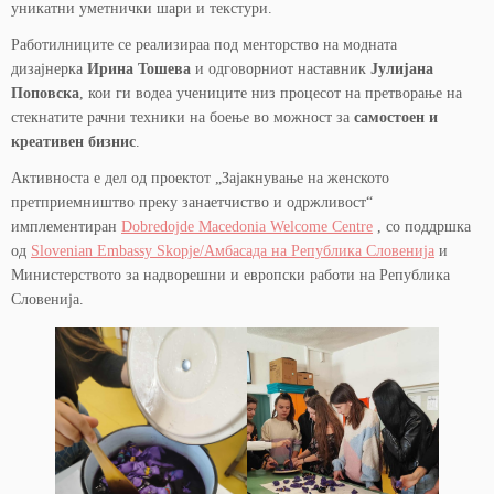
уникатни уметнички шари и текстури.
Работилниците се реализираа под менторство на модната
дизајнерка
Ирина Тошева
и одговорниот наставник
Јулијана
Поповска
, кои ги водеа учениците низ процесот на претворање на
стекнатите рачни техники на боење во можност за
самостоен и
креативен бизнис
.
Активноста е дел од проектот „Зајакнување на женското
претприемништво преку занаетчиство и одржливост“
имплементиран
Dobredojde Macedonia Welcome Centre
, со поддршка
од
Slovenian Embassy Skopje/Амбасада на Република Словенија
и
Министерството за надворешни и европски работи на Република
Словенија.