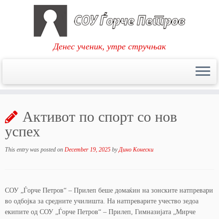
Денес ученик, утре стручњак
Skip
to
Активот по спорт со нов
content
успех
This entry was posted on
December 19, 2025
by
Дино Конески
СОУ „Ѓорче Петров“ – Прилеп беше домаќин на зонските натпревари
во одбојка за средните училишта. На натпреварите учество зедоа
екипите од СОУ „Ѓорче Петров“ – Прилеп, Гимназијата „Мирче