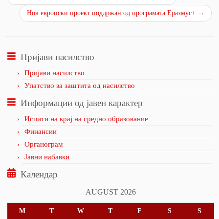
Нов европски проект поддржан од програмата Еразмус+
→
Пријави насилство
Пријави насилство
Упатство за заштита од насилство
Информации од јавен карактер
Испити на крај на средно образование
Финансии
Органограм
Јавни набавки
Календар
AUGUST 2026
M
T
W
T
F
S
S