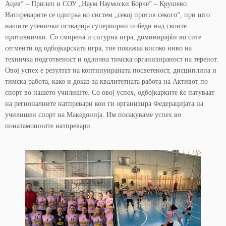
Ацев“ – Прилеп и СОУ „Наум Наумоски Борче“ – Крушево.
Натпреварите се одиграа во систем „секој против секого“, при што
нашите ученички остварија супериорни победи над своите
противнички. Со смирена и сигурна игра, доминирајќи во сите
сегменти од одбојкарската игра, тие покажаа високо ниво на
техничка подготвеност и одлична тимска организираност на теренот.
Овој успех е резултат на континуираната посветеност, дисциплина и
тимска работа, како и доказ за квалитетната работа на Активот по
спорт во нашето училиште. Со овој успех, одбојкарките ќе патуваат
на регионалните натпревари кои ги организира Федерацијата на
училишен спорт на Македонија. Им посакуваме успех во
понатамошните натпревари.