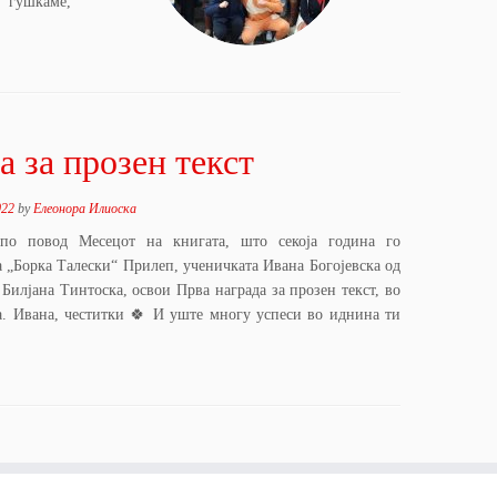
е гушкаме,
а за прозен текст
022
by
Елеонора Илиоска
по повод Месецот на книгата, што секоја година го
а „Борка Талески“ Прилеп, ученичката Ивана Богојевска од
 Билјана Тинтоска, освои Прва награда за прозен текст, во
а. Ивана, честитки 🍀 И уште многу успеси во иднина ти