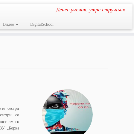
Денес ученик, утре стручњак
Видео
DigitalSchool
ите сестри
сестри со
ност им го
ЈЗУ „Борка