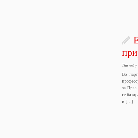
E
при
This entry
Во парт
професо
за Прва 
се бази
и […]