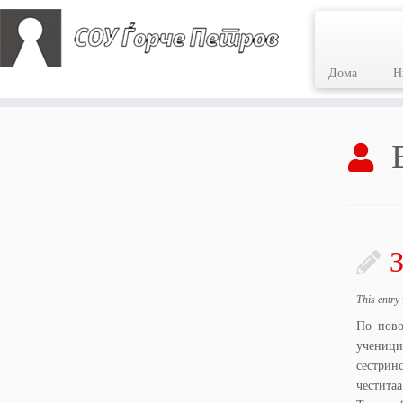
Дома
Н
Skip
to
content
З
This entry
По пово
учениц
сестрин
честита