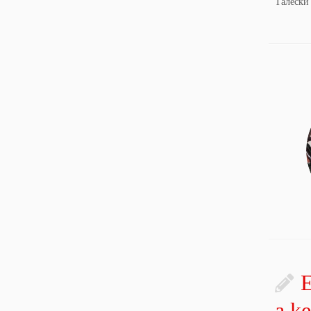
Талеск
Е
a ke