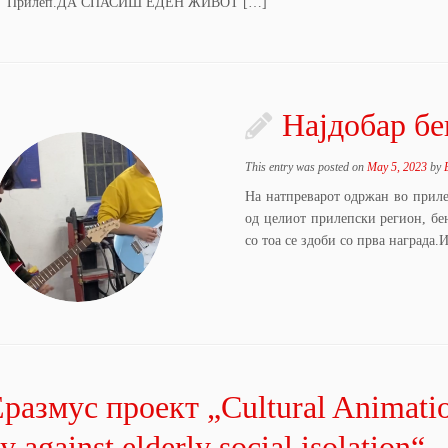
и“ Прилеп.ДА СПАСИШ ЕДЕН ЖИВОТ […]
Најдобар бе
This entry was posted on
May 5, 2023
by
На натпреварот одржан во прилеп
од целиот прилепски регион, бе
со тоа се здоби со прва награда.
размус проект „Cultural Animatio
y against elderly social isolation“