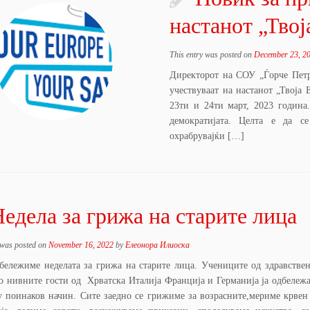
настанот „Твој
This entry was posted on
December 23, 2
Директорот на СОУ „Ѓорче Петр
учествуваат на настанот „Твоја 
23ти и 24ти март, 2023 година
демократијата. Целта е да се
охрабрувајќи […]
едела за грижа на старите лица
 was posted on
November 16, 2022
by
Елеонора Илиоска
дбележиме неделата за грижа на старите лица. Учениците од здравствен
со нивните гости од Хрватска Италија Франција и Германија ја одбележа
у поинаков начин. Сите заедно се грижиме за возрасните,мериме крвен