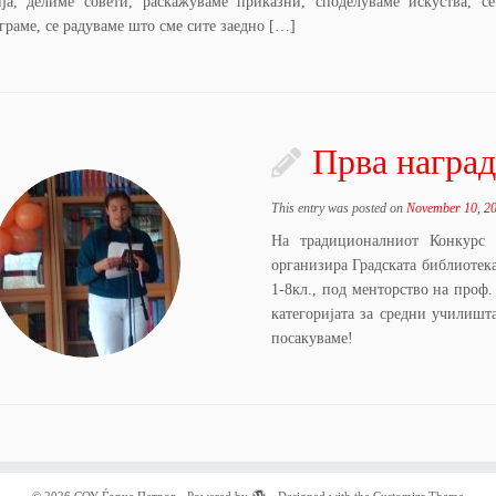
ија, делиме совети, раскажуваме приказни, споделуваме искуства, с
граме, се радуваме што сме сите заедно […]
Прва наград
This entry was posted on
November 10, 2
На традиционалниот Конкурс 
организира Градската библиотек
1-8кл., под менторство на проф.
категоријата за средни училишт
посакуваме!