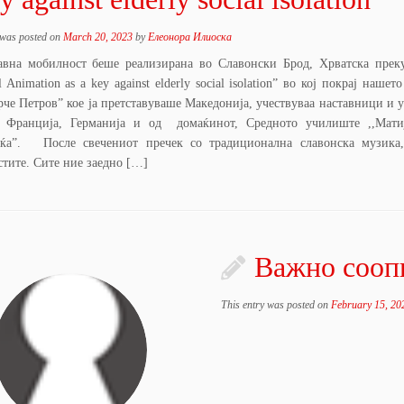
 was posted on
March 20, 2023
by
Елеонора Илиоска
авна мобилност беше реализирана во Славонски Брод, Хрватска прек
al Animation as a key against elderly social isolation” во кој покрај наше
рче Петров” кое ја претставуваше Македонија, учествуваа наставници и 
, Франција, Германија и од домаќинот, Средното училиште ,,Мати
ќа”. После свечениот пречек со традиционална славонска музика,
стите. Сите ние заедно […]
Важно сооп
This entry was posted on
February 15, 20