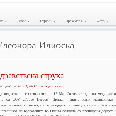
ие
Инфо
Струки
Преземања
Фото
Елеонора Илиоска
дравствена струка
 was posted on
May 11, 2023
by
Елеонора Илиоска
д неделата на сестринството и 12 Мај Светскиот ден на медицинск
ите од СОУ „Ѓорче Петров“ Прилеп нашите идни медицински 
ската заклетва, со песна, со рецитација и со многу емоции и благодар
а празникот на вработените во Општа болница со проширена дејност 