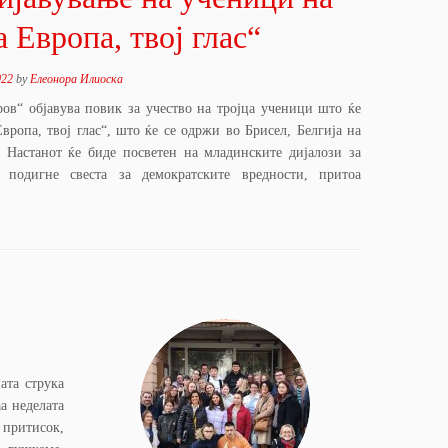
а Европа, твој глас“
022
by
Елеонора Илиоска
ов“ објавува повик за учество на тројца ученици што ќе
Европа, твој глас“, што ќе се одржи во Брисел, Белгија на
. Настанот ќе биде посветен на младинските дијалози за
 подигне свеста за демократските вредности, притоа
ата струка
а неделата
 притисок,