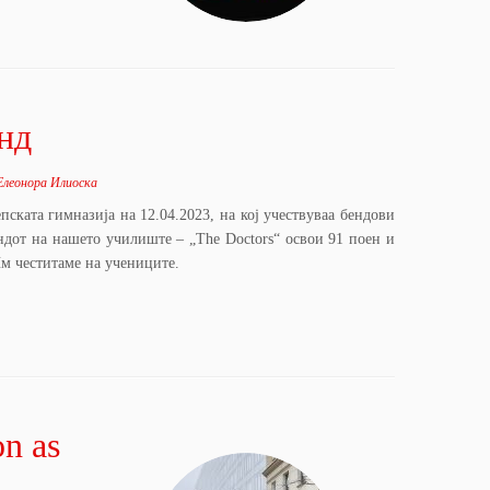
нд
Елеонора Илиоска
ската гимназија на 12.04.2023, на кој учествуваа бендови
ндот на нашето училиште – „The Doctors“ освои 91 поен и
Им честитаме на учениците.
n as