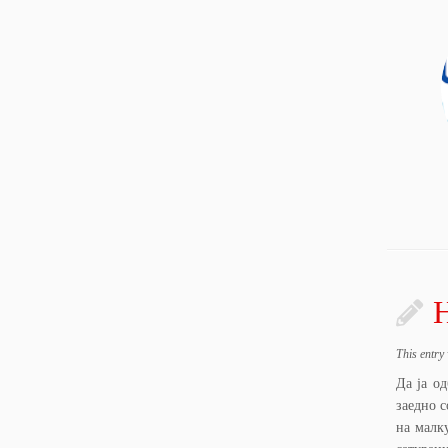
Н
This entry
Да ја о
заедно 
на малк