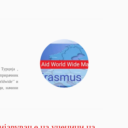
 Турција ,
 прирачник
ldwide’’ и
ди, начини
ијавување на ученици на