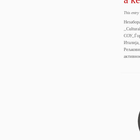
This entry
Незабор
,,Cultur
СОУ,,Ѓо
Италија
Рељкови
активно