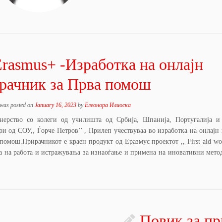
rasmus+ -Изработка на онлајн
рачник за Прва помош
 was posted on
January 16, 2023
by
Елеонора Илиоска
нерство со колеги од училишта од Србија, Шпанија, Португалија и
ри од СОУ,, Ѓорче Петров’’ , Прилеп учествуваа во изработка на онлајн
помош.Прирачникот е краен продукт од Еразмус проектот ,, First aid wor
ра на работа и истражувања за изнаоѓање и примена на иновативни мето
Повик за пр