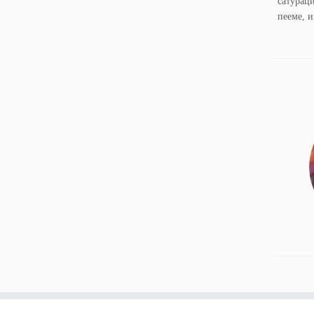
сатурац
пееме, и