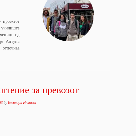
у проектот
то училиште
ученици од
је Антуна
 отпочнаа
штение за превозот
23
by
Елеонора Илиоска