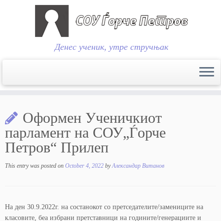
Денес ученик, утре стручњак
Skip
to
Оформен Ученичкиот
content
парламент на СОУ„Ѓорче
Петров“ Прилеп
This entry was posted on
October 4, 2022
by
Александар Витанов
На ден 30.9.2022г. на состанокот со претседателите/замениците на
класовите, беа избрани претставници на годините/генерациите и