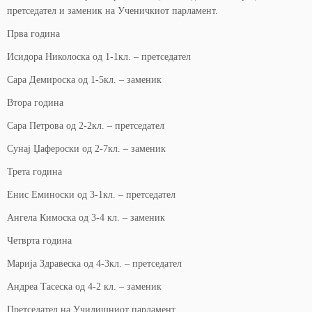
претседател и заменик на Ученичкиот парламент.
Прва година
Исидора Николоска од 1-1кл. – претседател
Сара Демироска од 1-5кл. – заменик
Втора година
Сара Петрова од 2-2кл. – претседател
Сунај Џафероски од 2-7кл. – заменик
Трета година
Енис Еминоски од 3-1кл. – претседател
Ангела Кимоска од 3-4 кл. – заменик
Четврта година
Марија Здравеска од 4-3кл. – претседател
Андреа Тасеска од 4-2 кл. – заменик
Претседател на Училишниот парламент