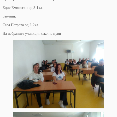
Едис Еминоски од 3-1кл.
Заменик
Сара Петрова од 2-2кл.
На избраните ученици, како на први