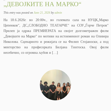
„ДЕВОЈКИТЕ НА МАРКО“
This entry was posted on
June 21, 2026
by
admin
На 18.6.2026г. во 20:00ч., во големата сала на НУЦК„Марко
Цепенков“, ДС„СЛОБОДНО ТЕАТАРЧЕ“ на СОУ„Ѓорче Петров“
Прилеп ја одржа ПРЕМИЕРАТА на својот долгометражен филм
„Девојките на Марко“ по мотиви на истоимениот роман на Оливера
Николова. Сценариото и режијата се на Филип Стојаноски, а под
менторство на професорката Билјана Тинтоска. Овој филм
несебично, со огромна љубов и […]