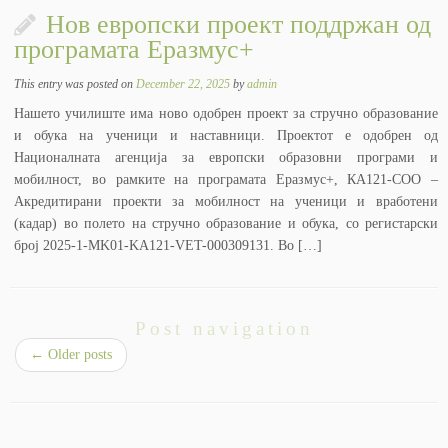
Нов европски проект поддржан од
програмата Еразмус+
This entry was posted on
December 22, 2025
by
admin
Нашето училиште има ново одобрен проект за стручно образование
и обука на ученици и наставници. Проектот е одобрен од
Националната агенција за европски образовни програми и
мобилност, во рамките на програмата Еразмус+, КА121-COO –
Акредитирани проекти за мобилност на ученици и вработени
(кадар) во полето на стручно образование и обука, со регистарски
број 2025-1-MK01-KA121-VET-000309131. Во […]
Post navigation
←
Older posts