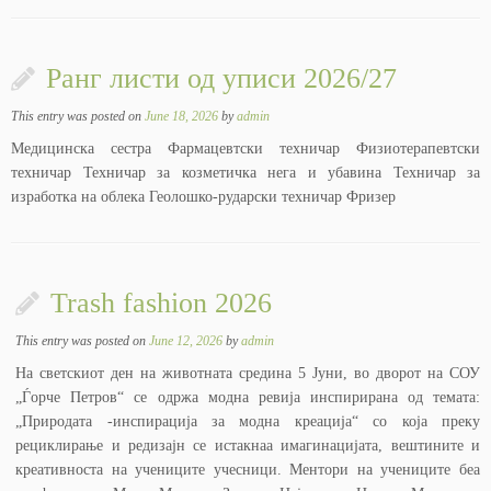
Ранг листи од уписи 2026/27
This entry was posted on
June 18, 2026
by
admin
Медицинска сестра Фармацевтски техничар Физиотерапевтски
техничар Техничар за козметичка нега и убавина Техничар за
изработка на облека Геолошко-рударски техничар Фризер
Trash fashion 2026
This entry was posted on
June 12, 2026
by
admin
На светскиот ден на животната средина 5 Јуни, во дворот на СОУ
„Ѓорче Петров“ се одржа модна ревија инспирирана од темата:
„Природата -инспирација за модна креација“ со која преку
рециклирање и редизајн се истакнаа имагинацијата, вештините и
креативноста на учениците учесници. Ментори на учениците беа