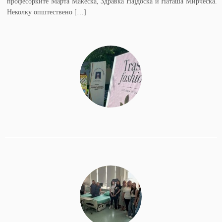
професорките Марта Макеска, Здравка Најдоска и Наташа Мирческа.
Неколку општествено […]