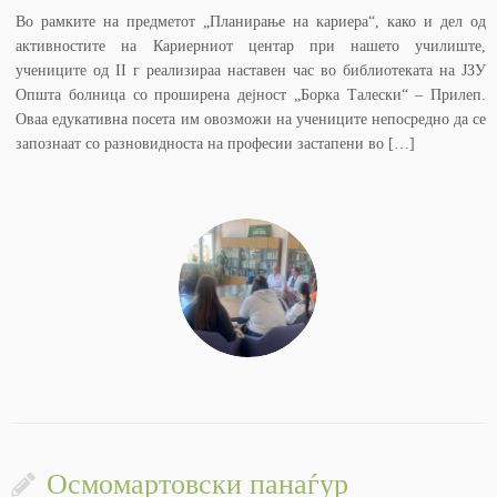
Во рамките на предметот „Планирање на кариера“, како и дел од
активностите на Кариерниот центар при нашето училиште,
учениците од II г реализираа наставен час во библиотеката на ЈЗУ
Општа болница со проширена дејност „Борка Талески“ – Прилеп.
Оваа едукативна посета им овозможи на учениците непосредно да се
запознаат со разновидноста на професии застапени во […]
Осмомартовски панаѓур