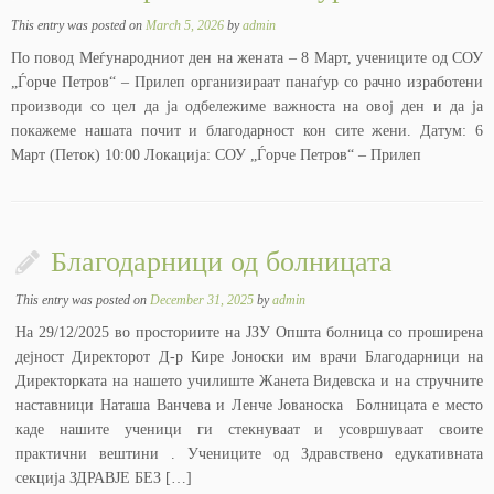
This entry was posted on
March 5, 2026
by
admin
По повод Меѓународниот ден на жената – 8 Март, учениците од СОУ
„Ѓорче Петров“ – Прилеп организираат панаѓур со рачно изработени
производи со цел да ја одбележиме важноста на овој ден и да ја
покажеме нашата почит и благодарност кон сите жени. Датум: 6
Март (Петок) 10:00 Локација: СОУ „Ѓорче Петров“ – Прилеп
Благодарници од болницата
This entry was posted on
December 31, 2025
by
admin
На 29/12/2025 во просториите на ЈЗУ Општа болница со проширена
дејност Директорот Д-р Кире Јоноски им врачи Благодарници на
Директорката на нашето училиште Жанета Видевска и на стручните
наставници Наташа Ванчева и Ленче Јованоска Болницата е место
каде нашите ученици ги стекнуваат и усовршуваат своите
практични вештини . Учениците од Здравствено едукативната
секција ЗДРАВЈЕ БЕЗ […]