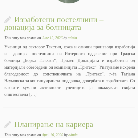
Изработени постелнини –
донација за болницата
This entry was posted on
June 12, 2026
by
admin
Ученици од секторот Текстил, кожа и слични производи изработија
и донираа постелнини на Интерното одделение при Градска
болница „Борка Талески“, Прилеп Донацијата е изработена од
материјали обезбедени од компанијата „Тритекс“. Упатуваме искрена
благодарност до сопственичката на „Тритекс“, г-ѓа Татјана
Наумовска за континуираната поддршка, довербата и соработката. Со
ваквите хумани активности учениците ја покажуваат својата
општествена […]
Планирање на кариера
This entry was posted on
April 10, 2026
by
admin