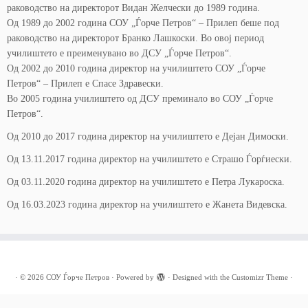
раководство на директорот Видан Желчески до 1989 година.
Од 1989 до 2002 година СОУ „Ѓорче Петров“ – Прилеп беше под
раководство на директорот Бранко Лашкоски. Во овој период
училиштето е преименувано во ДСУ „Ѓорче Петров“.
Од 2002 до 2010 година директор на училиштето СОУ „Ѓорче
Петров“ – Прилеп е Спасе Здравески.
Во 2005 година училиштето од ДСУ преминало во СОУ „Ѓорче
Петров“.
Од 2010 до 2017 година директор на училиштето е Дејан Димоски.
Од 13.11.2017 година директор на училиштето е Страшо Ѓорѓиески.
Од 03.11.2020 година директор на училиштето е Петра Лукароска.
Од 16.03.2023 година директор на училиштето е Жанета Видевска.
·
© 2026
СОУ Ѓорче Петров
·
Powered by
·
Designed with the
Customizr Theme
·