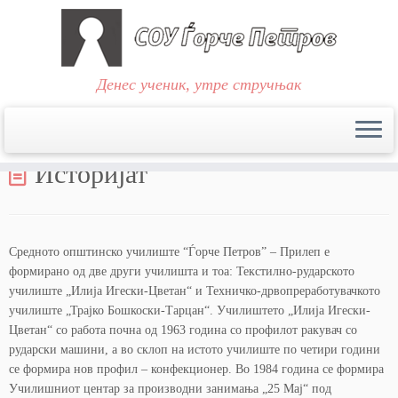
Денес ученик, утре стручњак
Skip
to
Историјат
content
Средното општинско училиште “Ѓорче Петров” – Прилеп е
формирано од две други училишта и тоа: Текстилно-рударското
училиште „Илија Игески-Цветан“ и Техничко-дрвопреработувачкото
училиште „Трајко Бошкоски-Тарцан“. Училиштето „Илија Игески-
Цветан“ со работа почна од 1963 година со профилот ракувач со
рударски машини, а во склоп на истото училиште по четири години
се формира нов профил – конфекционер. Во 1984 година се формира
Училишниот центар за производни занимања „25 Мај“ под