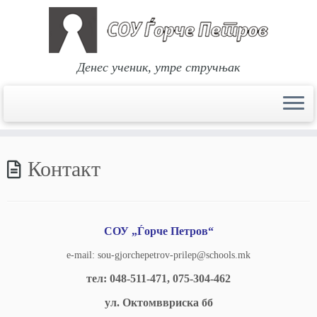
Денес ученик, утре стручњак
Skip
to
Контакт
content
СОУ „Ѓорче Петров“
e-mail: sou-gjorchepetrov-prilep@schools.mk
тел: 048-511-471, 075-304-462
ул. Октомввриска бб