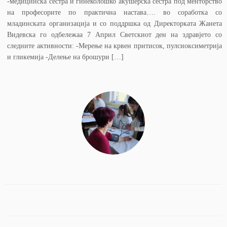
-медицинска сестра и гинеколошко акушерска сестра под менторство
на професорите по практична настава…. во соработка со
младинската организација и со поддршка од Директорката Жанета
Видевска го одбележаа 7 Април Светскиот ден на здравјето со
следните активности: -Мерење на крвен притисок, пулсиоксиметрија
и гликемија -Делење на брошури […]