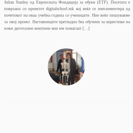
Julian Stanley од Европската Фондација за обуки (ETF). Посетата е
поврзана со проектот digitalschool.mk кој веќе се имплементира од
почетокот на оваа учебна година со учениците. Ние веќе пишувавме
за овој проект. Наставниците претходно беа обучени за користење на
нови дигитални вештини кои им помагаат […]