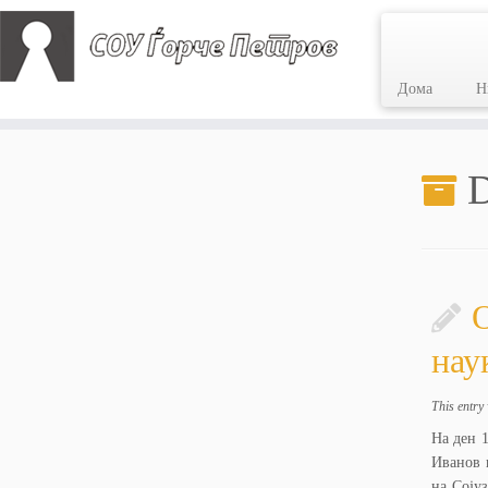
Дома
Н
Skip
to
D
content
О
нау
This entry
На ден 1
Иванов 
на Соју