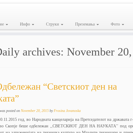
ие
Инфо
Струки
Преземања
Фото
aily archives:
November 20,
дбележан “Светскиот ден на
ката”
 was posted on
November 20, 2015
by
Frosina Jovanoska
0.11.2015 год, во Народната канцеларија на Претседателот на државата г
во Скопје беше одбележан ,,СВЕТСКИОТ ДЕН НА НАУКАТА’’ под орг
зот на здруженијата на техничка култура на Младите техничари и при