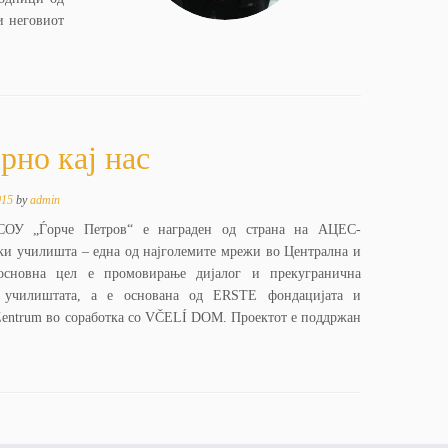
и неговиот
но кај нас
015
by
admin
 СОУ „Ѓорче Петров“ е награден од страна на АЦЕС-
ки училишта – една од најголемите мрежи во Централна и
 основна цел е промовирање дијалог и прекугранична
и училиштата, а е основана од ERSTE фондацијата и
s Zentrum во соработка со VČELÍ DOM. Проектот е поддржан