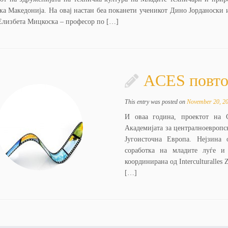
ка Македонија. На овај настан беа поканети ученикот Дино Јорданоски 
Елизбета Мицкоска – професор по […]
ACES повтор
This entry was posted on
November 20, 2
И оваа година, проектот на
Академијата за централноевропс
Југоисточна Европа. Нејзина
соработка на младите луѓе 
координирана од Interculturalle
[…]