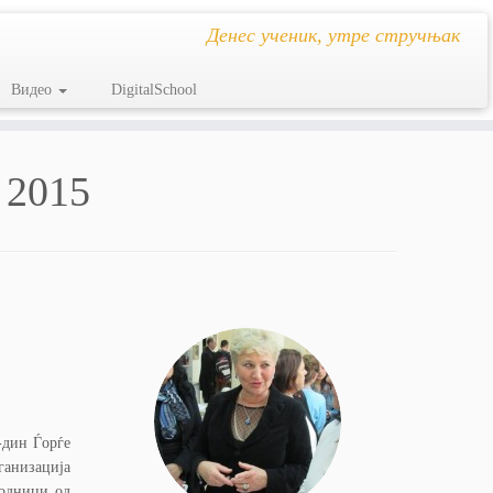
Денес ученик, утре стручњак
Видео
DigitalSchool
 2015
-дин Ѓорѓе
анизација
родници од