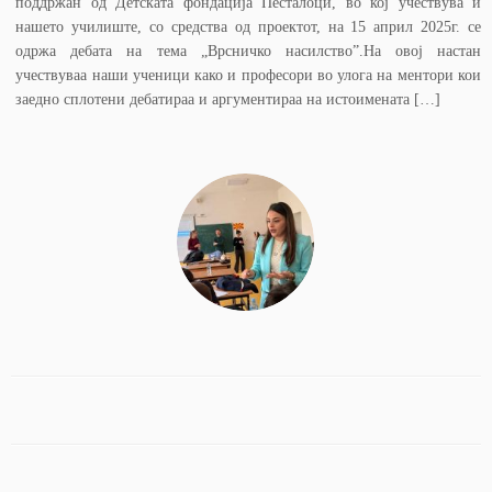
поддржан од Детската фондација Песталоци, во кој учествува и
нашето училиште, со средства од проектот, на 15 април 2025г. се
одржа дебата на тема „Врсничко насилство”.На овој настан
учествуваа наши ученици како и професори во улога на ментори кои
заедно сплотени дебатираа и аргументираа на истоимената […]