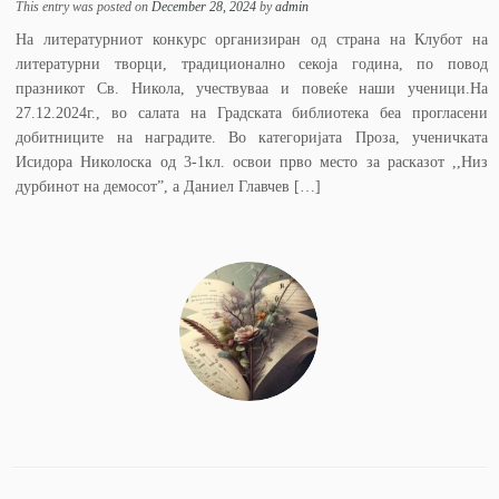
This entry was posted on
December 28, 2024
by
admin
На литературниот конкурс организиран од страна на Клубот на
литературни творци, традиционално секоја година, по повод
празникот Св. Никола, учествуваа и повеќе наши ученици.На
27.12.2024г., во салата на Градската библиотека беа прогласени
добитниците на наградите. Во категоријата Проза, ученичката
Исидора Николоска од 3-1кл. освои прво место за расказот ,,Низ
дурбинот на демосот”, а Даниел Главчев […]