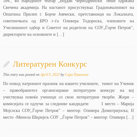
18ч., во Народниот театар „Војдан Чернодрински“ беше одржана
Свечена академија. На настанот присуствуваа: Градоначалникот на
Општина Прилеп г. Борче Јовчески, претставници на Локалната,
советничката од БРО г-ѓа Оливера Тодороска, членовите на
Училишниот одбор и Советот на родители на СОУ„Ѓорче Петров“,
директорите на основните и […]
Литературен Конкурс
This entry was posted on
April 9, 2023
by
Сара Павлоска
По повод патрониот празник на нашето училиште, тимот на Ученик
– правобранител организираше литературен конкурс на кој
учествуваа повеќе ученици со свои литературни творби. Жири –
комисијата се одлучи за следниве кандидати: I место – Марија
Мојсоска СОУ,,Ѓорче Петров” – ментор: Оливера Димитријоска; II
место -Минела Шкријељ СОУ ,,Ѓорче Петров” – ментор: Оливера […]