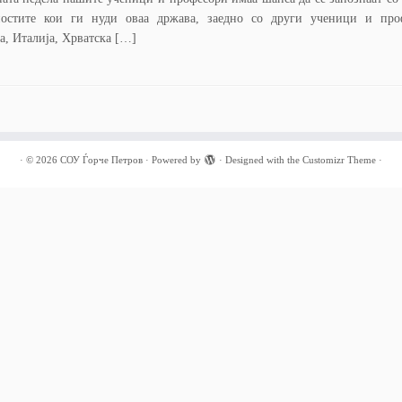
остите кои ги нуди оваа држава, заедно со други ученици и про
а, Италија, Хрватска […]
·
© 2026
СОУ Ѓорче Петров
·
Powered by
·
Designed with the
Customizr Theme
·