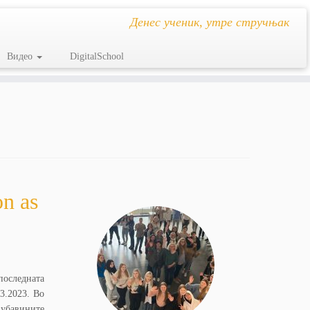
Денес ученик, утре стручњак
Видео
DigitalSchool
n as
 последната
3.2023. Во
 убавините