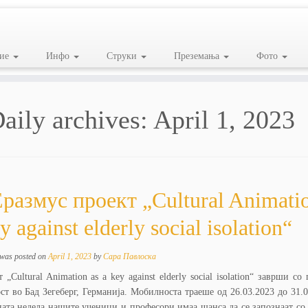
ие
Инфо
Струки
Преземања
Фото
aily archives:
April 1, 2023
размус проект „Cultural Animatio
y against elderly social isolation“
 was posted on
April 1, 2023
by
Сара Павлоска
 „Cultural Animation as a key against elderly social isolation“ заврши со
т во Бад Зегеберг, Германија. Мобилноста траеше од 26.03.2023 до 31.0
ната недела нашите ученици и професори имаа шанса да се запознаат со