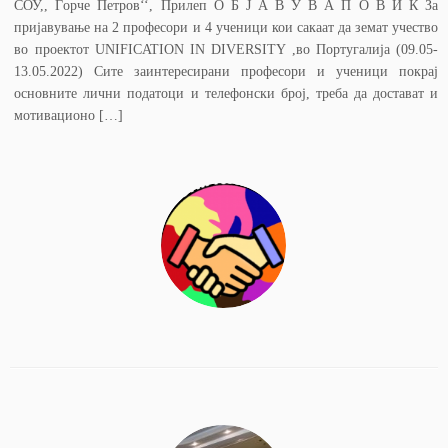
СОУ,, Ѓорче Петров‘‘, Прилеп О Б Ј А В У В А П О В И К За
пријавување на 2 професори и 4 ученици кои сакаат да земат учество
во проектот UNIFICATION IN DIVERSITY ,во Португалија (09.05-
13.05.2022) Сите заинтересирани професори и ученици покрај
основните лични податоци и телефонски број, треба да достават и
мотивационо […]