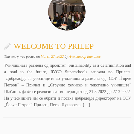
WELCOME TO PRILEP
This entry was posted on
March 27, 2022
by
Александар Витанов
Училишната размена од проектот Sustainability as a determination and
a road to the future, RYCO Superschools започна во Прилеп.
Добредојде за учесниците во училишната размена од СОУ „Ѓорче
Петров“ – Прилеп и „Стручно хемиско и текстилно училиште“
Шабац. која ќе се реализираат во периодот од 21.3.2022 до 27.3.2022.
На учесниците им се обрати и посака добредојде директорот на СОУ
„Ѓорче Петров“-Прилеп, Петра Лукароска. […]