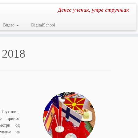
Денес ученик, утре стручњак
Видео
DigitalSchool
 2018
 Трутнов ,
е првиот
сестри од
шување на