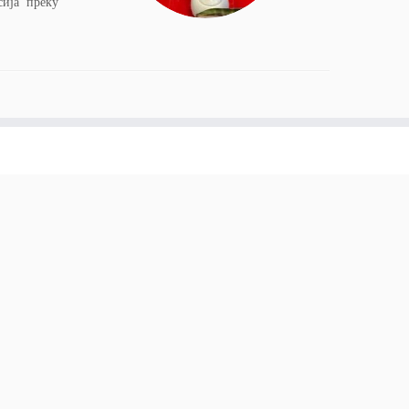
сија преку