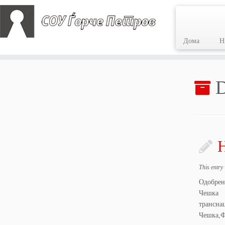
Дома
Н
Skip
to
D
content
This entry
Одобрен
Чешка 
трансн
Чешка,