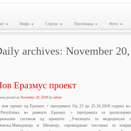
ие
Инфо
Струки
Преземања
Фото
aily archives:
November 20,
Нов Еразмус проект
 was posted on
November 20, 2018
by
admin
 нов проект од Еразмус + програмата Од 23 до 25.10.2018 година во
Република во рамките Еразмус + програмата се реализираш
ационален состанок од проектот ,,Училишта за медицински 
Финска,Македонија и Шпанија, спроведуваат постапки за извр