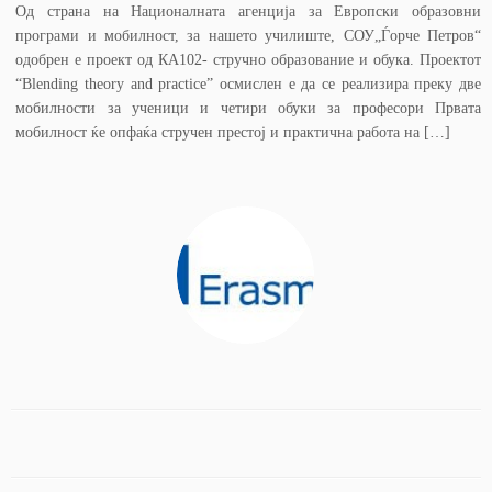
Од страна на Националната агенција за Европски образовни
програми и мобилност, за нашето училиште, СОУ„Ѓорче Петров“
одобрен е проект од КА102- стручно образование и обука. Проектот
“Blending theory and practice” осмислен е да се реализира преку две
мобилности за ученици и четири обуки за професори Првата
мобилност ќе опфаќа стручен престој и практична работа на […]