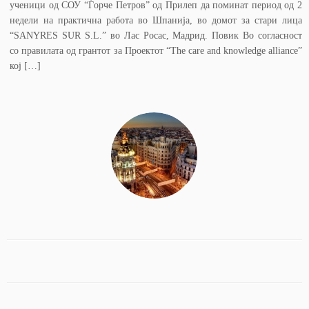
ученици од СОУ “Ѓорче Петров” од Прилеп да поминат период од 2
недели на практична работа во Шпанија, во домот за стари лица
“SANYRES SUR S.L.” во Лас Росас, Мадрид. Повик Во согласност
со правилата од грантот за Проектот “The care and knowledge alliance”
кој […]