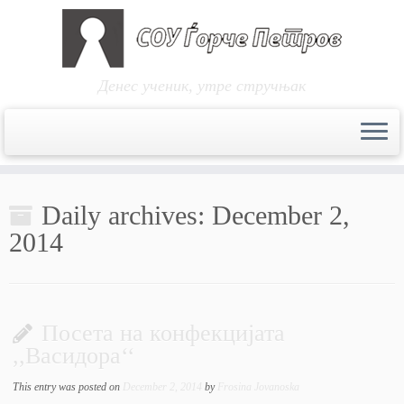
Денес ученик, утре стручњак
Skip
to
Daily archives:
December 2,
content
2014
Посета на конфекцијата
,,Васидора‘‘
This entry was posted on
December 2, 2014
by
Frosina Jovanoska