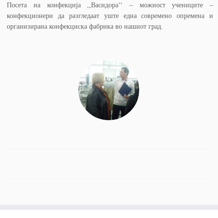
Посета на конфекција ,,Васидора‘‘ – можност учениците –
конфекционери да разгледаат уште една современо опремена и
организирана конфекциска фабрика во нашиот град.