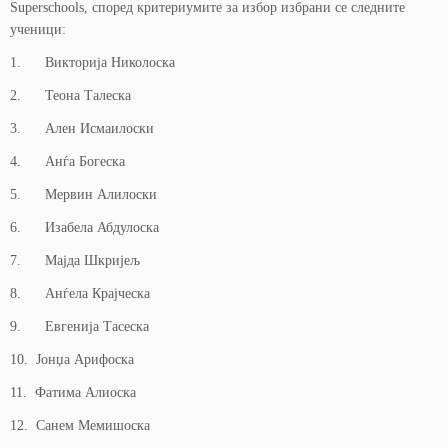
Superschools, според критериумите за избор избрани се следните
ученици:
1. Викторија Николоска
2. Теона Талеска
3. Ален Исмаилоски
4. Анѓа Богеска
5. Мервин Алилоски
6. Изабела Абдулоска
7. Мајда Шкријељ
8. Анѓела Крајческа
9. Евгенија Тасеска
10. Јонџа Арифоска
11. Фатима Алиоска
12. Санем Мемишоска