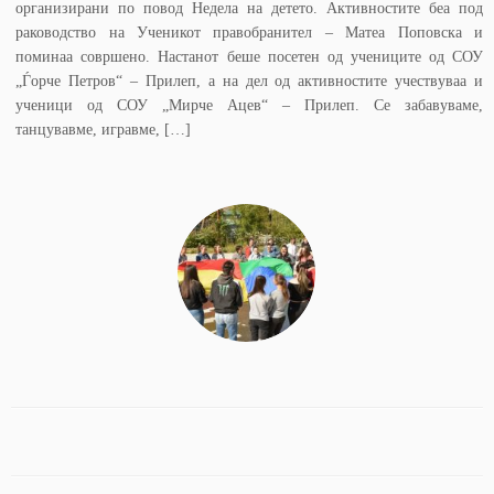
организирани по повод Недела на детето. Активностите беа под
раководство на Ученикот правобранител – Матеа Поповска и
поминаа совршено. Настанот беше посетен од учениците од СОУ
„Ѓорче Петров“ – Прилеп, а на дел од активностите учествуваа и
ученици од СОУ „Мирче Ацев“ – Прилеп. Се забавуваме,
танцувавме, игравме, […]