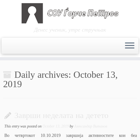
Денес ученик, утре стручњак
Skip
to
Daily archives:
October 13,
content
2019
Заврши неделата на детето
This entry was posted on
October 13, 2019
by
Александар Витанов
Во четвртокот 10.10.2019 завршија активностите кои беа