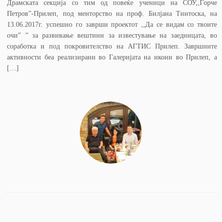
Драмската секција со тим од повеќе ученици на СОУ,,Ѓорче
Петров”-Прилеп, под менторство на проф. Билјана Тинтоска, на
13.06.2017г. успешно го заврши проектот ,,Да се видам со твоите
очи” ” за развивање вештини за известување на заедницата, во
соработка и под покровителство на АГТИС Прилеп. Завршните
активности беа реализирани во Галеријата на икони во Прилеп, а
[…]