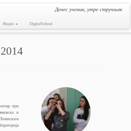
Денес ученик, утре стручњак
Видео
DigitalSchool
 2014
хничар при
чковска и
 Хемиската
бораторија