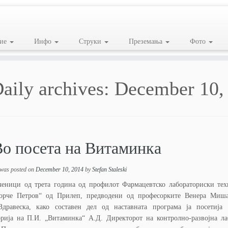
ие
Инфо
Струки
Преземања
Фото
aily archives:
December 10,
о посета на Витаминка
 was posted on
December 10, 2014
by
Stefan Staleski
ченици од трета година од профилот Фармацевтско лабораториски те
рче Петров“ од Прилеп, предводени од професорките Венера Миша
Здравеска, како составен дел од наставната програма ја посетија
орија на П.И. „Витаминка“ А.Д. Директорот на контролно-развојна ла