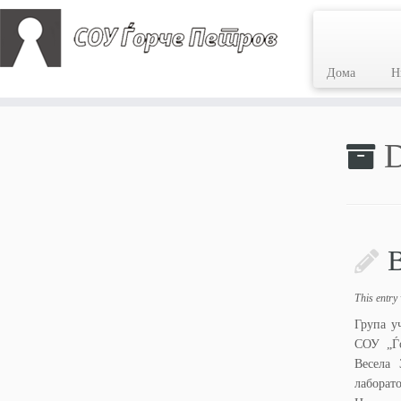
Дома
Н
Skip
to
D
content
В
This entry
Група у
СОУ „Ѓо
Весела 
лаборат