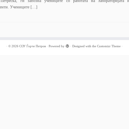
Петреска, ги запозна учениците со работата на лабораторијата 
енти. Учениците […]
·
© 2026
СОУ Ѓорче Петров
·
Powered by
·
Designed with the
Customizr Theme
·