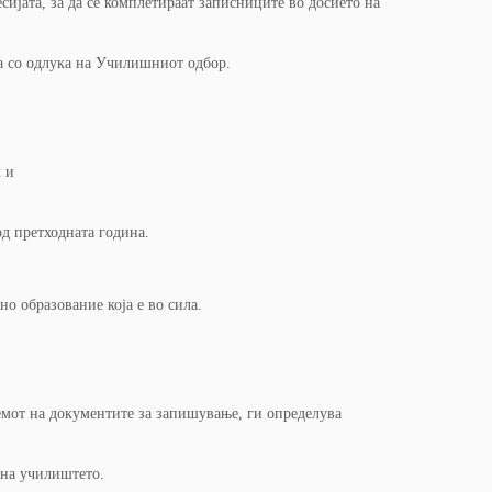
сијата, за да се комплетираат записниците во досието на
ена со одлука на Училишниот одбор.
л и
од претходната година.
о образование која е во сила.
емот на документите за запишување, ги определува
 на училиштето.