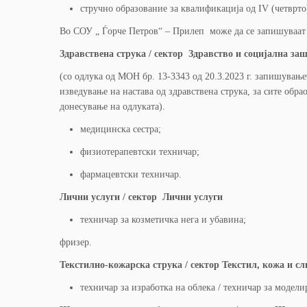
стручно образование за квалификација од IV (четврт
Во СОУ „ Ѓорче Петров“ – Прилеп може да се запишуваат
Здравствена струка / сектор Здравство и социјална за
(со одлука од МОН бр. 13-3343 од 20.3.2023 г. запишувањ
изведување на настава од здравствена струка, за сите обр
донесување на одлуката).
медицинска сестра;
физиотерапевтски техничар;
фармацевтски техничар.
Лични услуги / сектор Лични услуги
техничар за козметичка нега и убавина;
фризер.
Текстилно-кожарска струка / сектор Текстил, кожа и с
техничар за изработка на облека / техничар за модел