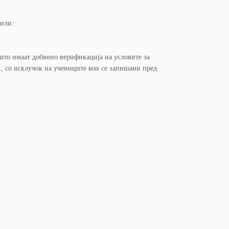
фили:
што имаат добиено верификација на условите за
г., со исклучок на учениците кои се запишани пред