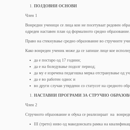
ПОЈДОВНИ ОСН
O
ВИ
Член 1
Вонредни ученици се лица кои не посетуваат редовен образ
одреден наставен план од формалното средно образование.
Право на стекнување средно образование во стручните уч
Како вонреден ученик може да се запише лице кое исполну
да е постаро од 17 години;
да е на боледување подолг период;
да му е изречена педагошка мерка отстранување од у
да е во работен однос и
во други случаи утврдени со статусот на средното обр
НАСТАВНИ ПРОГРАМИ ЗА СТРУЧНО ОБРАЗОВ
Член 2
Стручното образование и обука се реализираат на вонред
III (трето) ниво од македонската рамка на квалифика