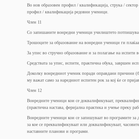
Во нов образовен профил / квалификација, струка / сектор
профил / квалификација редовни ученици.
Член 11
Со запишаните вонредни ученици училиштето потпишува до
Трошоците за образование на вонредни ученици ги плаќаат
За упис во стручно образование и за полагање на испити 
Средствата за упис, испити, практична обука, завршен исп
Доколку вонредниот ученик поради оправдани причини (бол
му важат само за наредниот испитен рок за кој ќе се прија
Член 12
Вонредните ученици кои се доквалификуваат, преквалифик
(практична настава, феријална практика и учење преку раб
Вонредните ученици кои се запишуваат во програмите за д
за кое се преквалификуваат или доквалификуваат, часовите
наставните планови и програми.