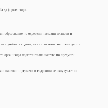
а да ја реализира.
рши образование по одредени наставни планови и
 или учебната година, како и во текот на претходното
тето организира подготвителна настава по предмети.
 кои наставни предмети и содржини се вклучуваат во