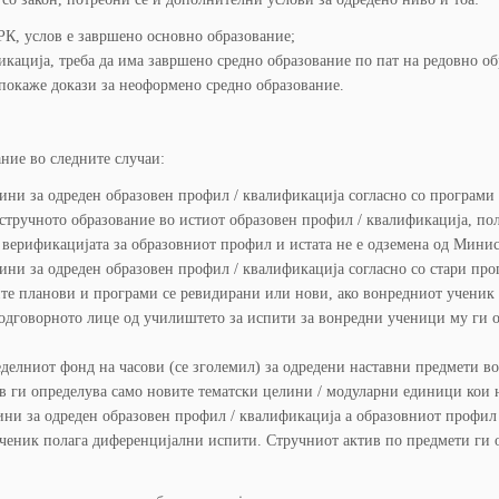
МРК, услов е завршено основно образование;
кација, треба да има завршено средно образование по пат на редовно об
 покаже докази за неоформено средно образование.
ние во следните случаи:
ини за одреден образовен профил / квалификација согласно со програми
 стручното образование во истиот образовен профил / квалификација, по
 верификацијата за образовниот профил и истата не е одземена од Минис
ини за одреден образовен профил / квалификација согласно со стари про
ите планови и програми се ревидирани или нови, ако вонредниот ученик 
одговорното лице од училиштето за испити за вонредни ученици му ги о
делниот фонд на часови (се зголемил) за одредени наставни предмети в
 ги определува само новите тематски целини / модуларни единици кои не
ни за одреден образовен профил / квалификација а образовниот профил 
ученик полага диференцијални испити. Стручниот актив по предмети ги 