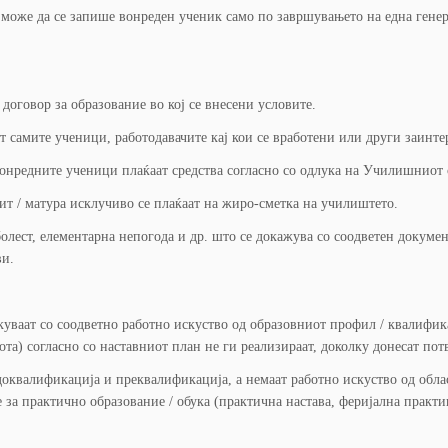
 може да се запише вонреден ученик само по завршувањето на една генер
говор за образование во кој се внесени условите.
 самите ученици, работодавачите кај кои се вработени или други заинт
вонредните ученици плаќаат средства согласно со одлука на Училишниот 
ит / матура исклучиво се плаќаат на жиро-сметка на училиштето.
ест, елементарна непогода и др. што се докажува со соодветен документ)
ви.
уваат со соодветно работно искуство од образовниот профил / квалифик
ота) согласно со наставниот план не ги реализираат, доколку донесат пот
оквалификација и преквалификација, а немаат работно искуство од облас
 за практично образование / обука (практична настава, феријална практик