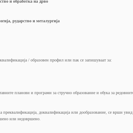
тво и обработка на дрво
огија, рударство и металургија
квалификација / образовен профил или пак се запишуваат за:
тавните планови и програми за стручно образование и обука за редовнит
за преквалификација, доквалификација или дообразование, се врши увид 
ршено или недовршено.