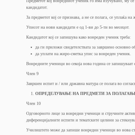
Предметот кој вонредниот ученик го има изучувано, му се п
кандидатот.
За предметот кој се признава, а не се полага, се уплаќа н
Уписот на нови кандидати е од 1-ви до 5-ти во месецот.
Кандидатот кој се запишува како вонреден ученик треба:
да ги приложи свидетелствата за завршено основно о
да уплати на жиро-сметка упис за вонреден ученик.
Вонредните ученици во секоја нова година се запишуваат с
Член 9
Завршен испит и / или државна матура се полага во соглас
ОПРЕДЕЛУВАЊЕ НА ПРЕДМЕТИ ЗА ПОЛАГАЊ
Член 10
Одговорното лице за вонредни ученици и стручните активи
диференцијалните испити и тематските целини за стекнув
Училиштето може да запише вонредни ученици во нова стр