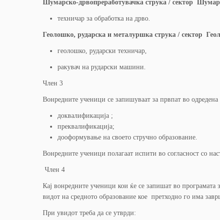
Шумарско-дрвопреработувачка струка / сектор Шумарс
техничар за обработка на дрво.
Геолошко, рударска и металуршка струка / сектор Геол
геолошко, рударски техничар,
ракувач на рударски машини.
Член 3
Вонредните ученици се запишуваат за првпат во одредена 
доквалификација ;
преквалификација;
дооформување на своето стручно образование.
Вонредните ученици полагаат испити во согласност со нас
Член 4
Кај вонредните ученици кои ќе се запишат во програмата 
видот на средното образование кое претходно го има зав
При увидот треба да се утврди: