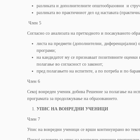
разликата и дополнителните општообразовни и струч
разликата во практичниот дел од наставата (практична
Член 5
Согласно со анализата на претходното и посакуваното образ
листа на предмети (дополнителни, диференцијални) о
програми;
на кандидатот му се признаваат позитивните оценки к
полагање во согласност со законот;
пред полагањето на испитите, а по потреба и по бара
Член 6
Секој вонреден ученик добива Решение за полагање на исп
програмата за продолжување на образованието.
УПИС НА ВОНРЕДНИ УЧЕНИЦИ
Член 7
Упис на вонредни ученици се врши континуирано во текот
Покрај условите за упис на вонредни ученици пропишани с