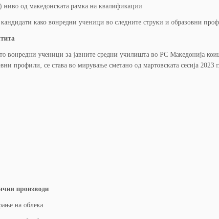
о) ниво од македонската рамка на квалификации
 кандидати како вонредни ученици во следните струки и образовни про
штита
ето вонредни ученици за јавните средни училишта во РС Македонија кои
аовни профили, се става во мирување сметано од мартовската сесија 2023 
лични производи
ирање на облека