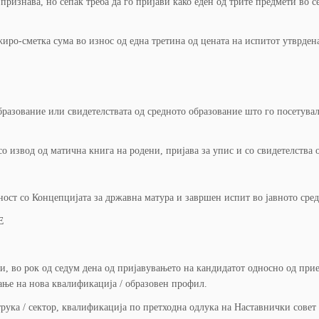
ризнава, но сепак треба да го пријави како еден од трите предмети во се
а жиро-сметка сума во износ од една третина од цената на испитот утврд
бразование или свидетелствата од средното образование што го посетува
о извод од матична книга на родени, пријава за упис и со свидетелства 
ност со Концепцијата за државна матура и завршен испит во јавното средн
Е
, во рок од седум дена од пријавувањето на кандидатот односно од при
ање на нова квалификација / образовен профил.
ука / сектор, квалификација по претходна одлука на Наставнички совет