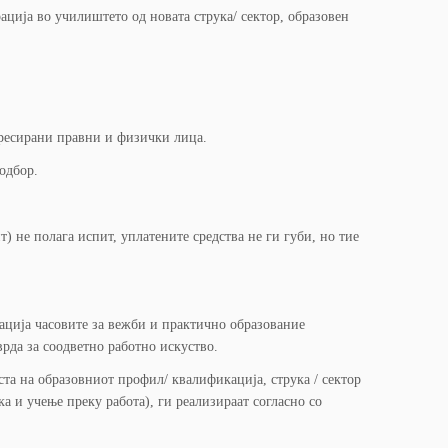
ација во училиштето од новата струка/ сектор, образовен
ересирани правни и физички лица.
одбор.
 не полага испит, уплатените средства не ги губи, но тие
ација часовите за вежби и практично образование
врда за соодветно работно искуство.
та на образовниот профил/ квалификација, струка / сектор
а и учење преку работа), ги реализираат согласно со