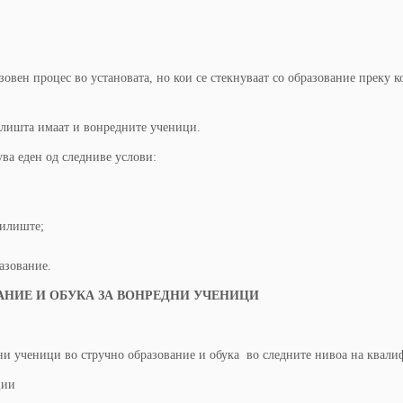
овен процес во установата, но кои се стекнуваат со образование преку к
илишта имаат и вонредните ученици.
ва еден од следниве услови:
чилиште;
азование.
АНИЕ И
ОБУКА ЗА ВОНРЕДНИ УЧЕНИЦИ
ни ученици во стручно образование и обука во следните нивоа на квали
ции