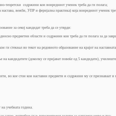
но-теоретски содржини кои вонредниот ученик треба да ги полага;
 настава, вежби, УПР и феријална практика) која вонредниот ученик треб
ование за секој кандидат треба да се утврди:
дносно предметни области и содржини кои треба да ги полага за да зав
ои ги стекнал во текот на редовното образование на крајот на наставната
ње на кандидатите (доколку се пријават повеќе од 5 кандидати), училиш
ити, во кое стои кои наставни предмети и содржини му се признаваат и
 на учебната година.
о закон, потребни се и дополнителни услови за одредено ниво и тоа: