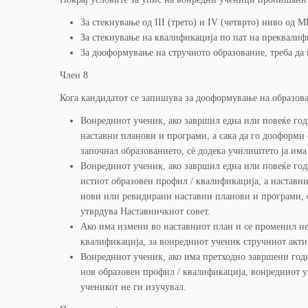
За стекнување од III (трето) и IV (четврто) ниво од 
За стекнување на квалификација по пат на преквалифи
За дооформување на стручното образование, треба да
Член 8
Кога кандидатот се запишува за дооформување на образова
Вонредниот ученик, ако завршил една или повеќе год
наставни планови и програми, а сака да го дооформи
започнал образованието, сѐ додека училиштето ја има
Вонредниот ученик, ако завршил една или повеќе год
истиот образовен профил / квалификација, а наставн
нови или ревидирани наставни планови и програми, 
утврдува Наставничкиот совет.
Ако има измени во наставниот план и се променил не
квалификација, за вонредниот ученик стручниот актив
Вонредниот ученик, ако има претходно завршени годи
нов образовен профил / квалификација, вонредниот 
ученикот не ги изучувал.