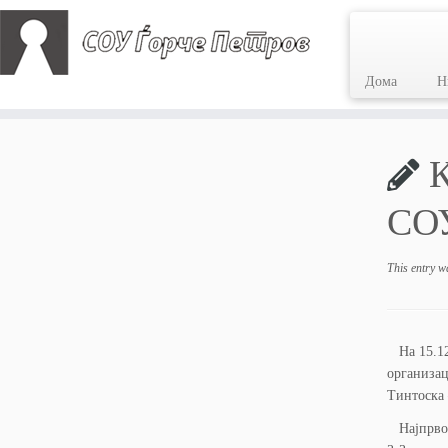
Дома
Н
Skip
to
К
content
СОУ
This entry w
На 15.12.
организац
Тинтоска 
Најпрво б