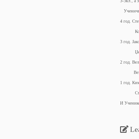
3-3кл., а
Ученички
4 год. Ст
Кочоска
3 год. Ја
Џелал 
2 год. Ве
Везенко
1 год. Ки
Станкос
И Ученико
На Учен
Le