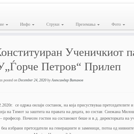
ие
Инфо
Струки
Преземања
Фото
онституиран Ученичкиот п
„Ѓорче Петров“ Прилеп
as posted on
December 24, 2020
by
Александар Витанов
2020г. се одржа онлајн состанок, на која присуствуваа претседателите 
ија на Тимот за заштита на правата на децата, во состав: Снежана Милош
– професор. Почесен гостин на состанокот беше и в.д. директорката на 
еа избрани претседатели на генерациите и заменици, потоа од нивните 