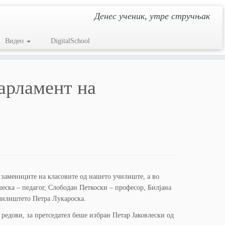
Денес ученик, утре стручњак
Видео
DigitalSchool
арламент на
и замениците на класовите од нашето училиште, а во
еска – педагог, Слободан Петкоски – професор, Билјана
училиштето Петра Лукароска.
редови, за претседател беше избран Петар Јаковлески од