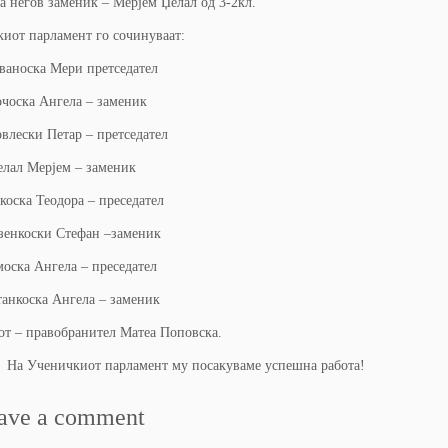
 за негов заменик – Мерјем Џелал од 3-2кл.
от парламент го сочинуваат:
еваноска Мери претседател
 Ангела – заменик
ковлески Петар – претседател
Мерјем – заменик
лкоска Теодора – преседател
ски Стефан –заменик
моска Ангела – преседател
ка Ангела – заменик
т – правобранител Матеа Поповска.
ичкиот парламент му посакуваме успешна работа!
ave a comment