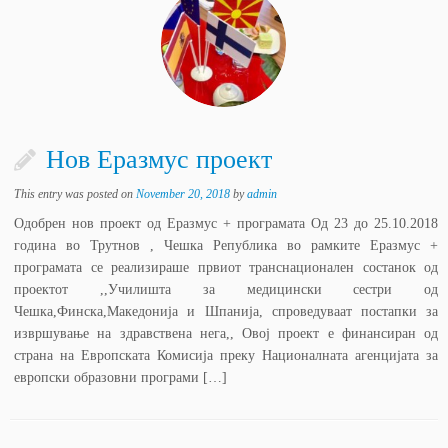
Нов Еразмус проект
This entry was posted on
November 20, 2018
by
admin
Одобрен нов проект од Еразмус + програмата Од 23 до 25.10.2018
година во Трутнов , Чешка Република во рамките Еразмус +
програмата се реализираше првиот транснационален состанок од
проектот ,,Училишта за медицински сестри од
Чешка,Финска,Македонија и Шпанија, спроведуваат постапки за
извршување на здравствена нега,, Овој проект е финансиран од
страна на Европската Комисија преку Националната агенцијата за
европски образовни програми […]