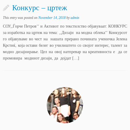
Конкурс – цртеж
This entry was posted on
November 14, 2018
by
admin
СОУ,,Ѓорче Петров‘‘ и Активот по текстилствo објавуваат: КОНКУРС
за изработка на цртеж на тема: ,,Дизајн на модна облека‘‘ Конкурсот
го објавуваме во чест на нашата прерано почината ученичка Јелена
Крстиќ, која остави белег во училиштето со својот интерес, талент за
модно дизајнирање. Цел на овој натпревар на креативноста е да се
промовира модниот дизајн, да дојдат […]