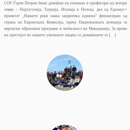
СОУ Ѓорче Петров беше домаќин на ученици и професори од четири
земји – Португалија, Турција, Италија и Полска, дел од Еразмус+
проектот „Нашите реки наша заедничка иднина” финансиран од
страна на Европската Комисија, преку Националната агенција за
европски образовни програми и мобилност во Македонија. За време
на престојот во нашето училиште заедно со домаќините се […]