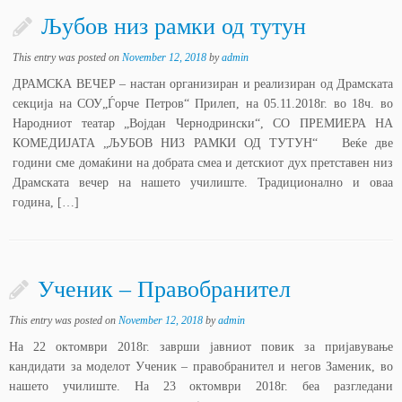
Љубов низ рамки од тутун
This entry was posted on
November 12, 2018
by
admin
ДРАМСКА ВЕЧЕР – настан организиран и реализиран од Драмската
секција на СОУ„Ѓорче Петров“ Прилеп, на 05.11.2018г. во 18ч. во
Народниот театар „Војдан Чернодрински“, СО ПРЕМИЕРА НА
КОМЕДИЈАТА „ЉУБОВ НИЗ РАМКИ ОД ТУТУН“ Веќе две
години сме домаќини на добрата смеа и детскиот дух претставен низ
Драмската вечер на нашето училиште. Традиционално и оваа
година, […]
Ученик – Правобранител
This entry was posted on
November 12, 2018
by
admin
На 22 октомври 2018г. заврши јавниот повик за пријавување
кандидати за моделот Ученик – правобранител и негов Заменик, во
нашето училиште. На 23 октомври 2018г. беа разгледани