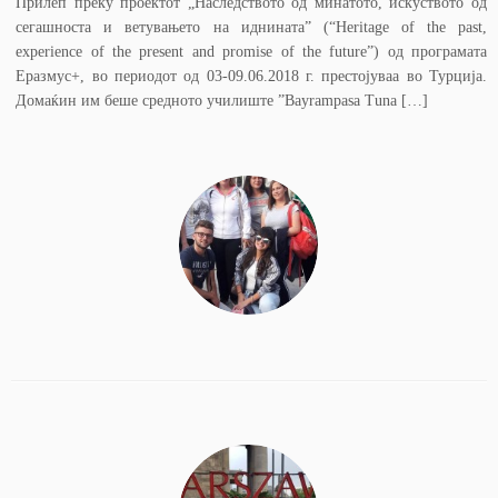
Прилеп преку проектот „Наследството од минатото, искуството од
сегашноста и ветувањето на иднината” (“Heritage of the past,
experience of the present and promise of the future”) oд програмата
Еразмус+, во периодот од 03-09.06.2018 г. престојуваа во Турција.
Домаќин им беше средното училиште ”Bayrampasa Tuna […]