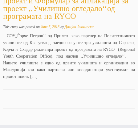
проект и Формулар за апликација за
проект ,,Училишно огледало‘‘од
програмата на RYCO
This entry was posted on
June 7, 2018
by
Дамјан Јакимоски
СОУ,,Ѓорче Петров‘‘ од Прилеп како партнер на Политехничкото
училиште од Крагуевац , заедно со уште три училишта од Сараево,
Корча и Скадар реализира проект од програмата на RYCO (Regional
Youth Cooperation Office), под наслов ,,Училишно огледало‘‘.
Нашето училиште е едно од првите училишта и организации во
Македонија кои како партнери или координатори учествуваат на
првиот повик […]