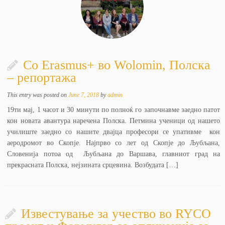
Со Erasmus+ во Wolomin, Полска
– репортажа
This entry was posted on
June 7, 2018
by
admin
19ти мај, 1 часот и 30 минути по полноќ го започнавме заедно патот
кон новата авантура наречена Полска. Петмина ученици од нашето
училиште заедно со нашите двајца професори се упативме кон
аеродромот во Скопје. Најпрво со лет од Скопје до Љубљана,
Словенија потоа од Љубљана до Варшава, главниот град на
прекрасната Полска, нејзината срцевина. Возбудата […]
Известување за учество во RYCO