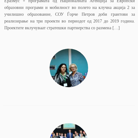
Еразмус + програмата од Националната Агенција за Европски
образовни програми и мобилност во полето на клучна акција 2 за
училишно образование, СОУ Ѓорче Петров доби грантови за
реализирање на три проекти во периодот од 2017 до 2019 година.
Проектите вклучуваат стратешки партнерства со размена […]