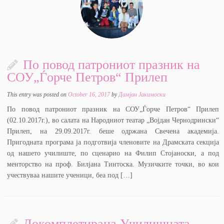
По повод патрониот празник на
СОУ„Ѓорче Петров“ Прилеп
This entry was posted on
October 16, 2017
by
Дамјан Јакимоски
По повод патрониот празник на СОУ„Ѓорче Петров“ Прилеп
(02.10.2017г.), во салата на Народниот театар „Војдан Чернодрински“
Прилеп, на 29.09.2017г. беше одржана Свечена академија.
Пригодната програма ја подготвија членовите на Драмската секција
од нашето училиште, по сценарио на Филип Стојаноски, а под
менторство на проф. Билјана Тинтоска. Музичките точки, во кои
учествуваа нашите ученици, беа под […]
Докомплетирана Училишната