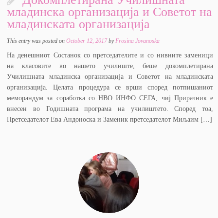
младинска организација и Советот на
младинската организација
This entry was posted on
October 12, 2017
by
Frosina Jovanoska
На денешниот Состанок со претседателите и со нивните заменици
на класовите во нашето училиште, беше докомплетирана
Училишната младинска организација и Советот на младинската
организација. Целата процедура се врши според потпишаниот
меморандум за соработка со НВО ИНФО СЕГА, чиј Прирачник е
внесен во Годишната програма на училиштето. Според тоа,
Претседателот Ева Андоноска и Заменик претседателот Миљаим […]