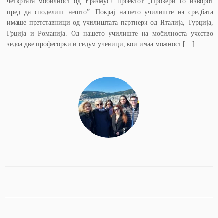
четвртата мобилност од Еразмус+ проектот „Провери го изворот
пред да споделиш нешто”. Покрај нашето училиште на средбата
имаше претставници од училиштата партнери од Италија, Турција,
Грција и Романија. Од нашето училиште на мобилноста учество
зедоа две професорки и седум ученици, кои имаа можност […]