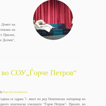
а Домот на
 покана нa
ст Прилеп,
е Делчев“,
e во СОУ„Ѓорче Петров“
by
Кире Костадиноски
7година се одржа 7- миот по ред Општински натпревар во
редното општинско училиште “Ѓорче Петров”- Прилеп, во