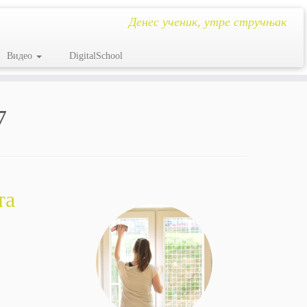
Денес ученик, утре стручњак
Видео
DigitalSchool
7
та