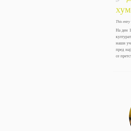
хум
This entry
На ден 1
култура
наши уч
пред на
се претс