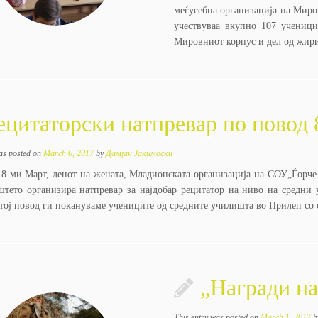
меѓусебна организација на Миро
учествуваа вкупно 107 учениц
Мировниот корпус и дел од жир
ецитаторски натпревар по повод
as posted on
March 6, 2017
by
Дамјан Јакимоски
8-ми Maрт, денот на жената, Младионската организација на СОУ„Ѓорче 
тето организира натпревар за најдобар рецитатор на ниво на средни у
 тој повод ги покануваме учениците од средните училишта во Прилеп со 
„Награди на
This entry was posted on
March 1, 2017