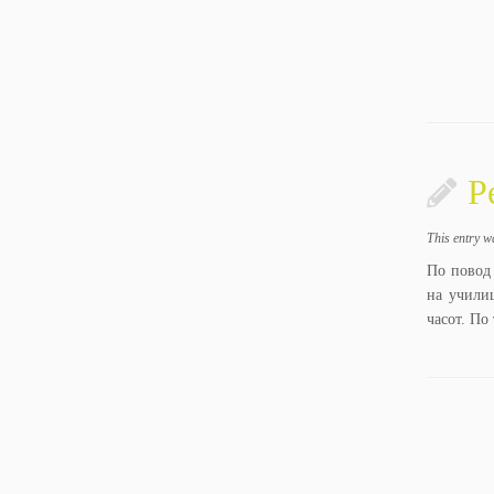
Р
This entry w
По повод 
на училиш
часот. По