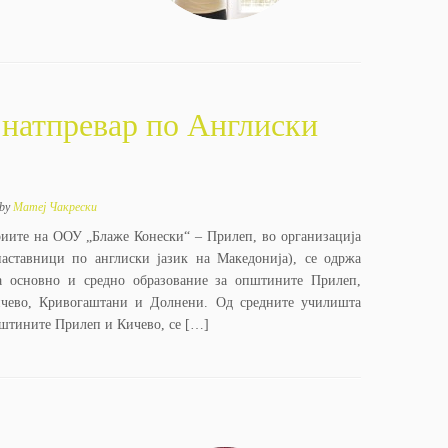
натпревар по Англиски
by
Матеј Чакрески
риите на ООУ „Блаже Конески“ – Прилеп, во организација
аставници по англиски јазик на Мaкедонија), се одржа
за основно и средно образование за општините Прилеп,
чево, Кривогаштани и Долнени. Од средните училишта
пштините Прилеп и Кичево, се […]