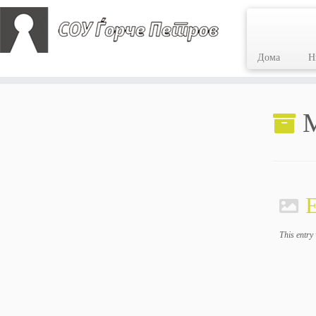
Дома
Н
Skip
to
M
content
Е
This entry