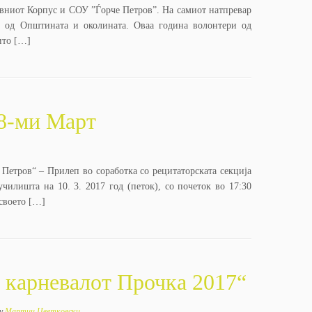
вниот Корпус и СОУ ”Ѓорче Петров”. На самиот натпревар
и од Општината и околината. Оваа година волонтери од
ито […]
 8-ми Март
Петров“ – Прилеп во соработка со рецитаторската секција
чилишта на 10. 3. 2017 год (петок), со почеток во 17:30
своето […]
 карневалот Прочка 2017“
by
Мартин Цветковски