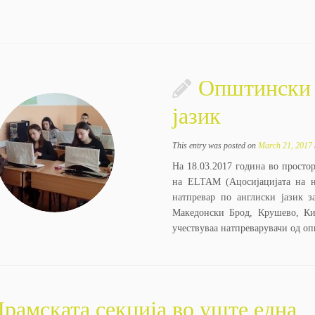
Општински 
јазик
This entry was posted on
March 21, 2017
На 18.03.2017 година во просто
на ELTAM (Ацосијацијата на н
натпревар по англиски јазик 
Македонски Брод, Крушево, Ки
учествуваа натпреварувачи од о
рамската секција во уште една