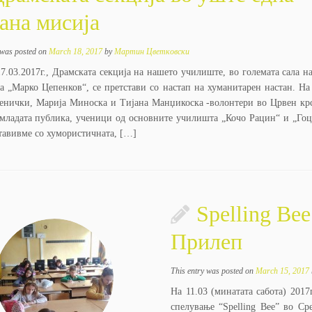
ана мисија
 was posted on
March 18, 2017
by
Мартин Цветковски
7.03.2017г., Драмската секција на нашето училиште, во големата сала н
та „Марко Цепенков“, се претстави со настап на хуманитарен настан. Нa
енички, Марија Миноска и Тијана Манџикоска -волонтери во Црвен кр
јмладата публика, ученици од основните училишта „Кочо Рацин“ и „Гоц
тавивме со хумористичната, […]
Spelling Be
Прилеп
This entry was posted on
March 15, 2017
На 11.03 (минатата сабота) 201
спелување “Spelling Bee” во С