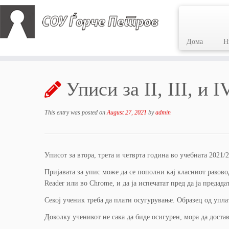
Дома
Н
Skip
to
Уписи за II, III, и 
content
This entry was posted on
August 27, 2021
by
admin
Уписот за втора, трета и четврта година во учебната 2021/
Пријавата за упис може да се пополни кај класниот раков
Reader или во Chrome, и да ја испечатат пред да ја предада
Секој ученик треба да плати осугурување. Образец од упл
Доколку ученикот не сака да биде осигурен, мора да доста