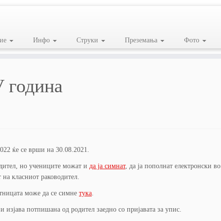
ие
Инфо
Струки
Преземања
Фото
IV година
2022 ќе се врши на 30.08.2021.
одител, но учениците можат и
да ја симнат
, да ја пополнат електронски во
т на класниот раководител.
атницата може да се симне
тука
.
ви изјава потпишана од родител заедно со пријавата за упис.