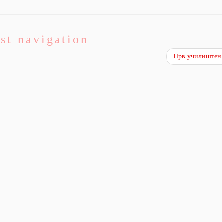
st navigation
Прв училиштен