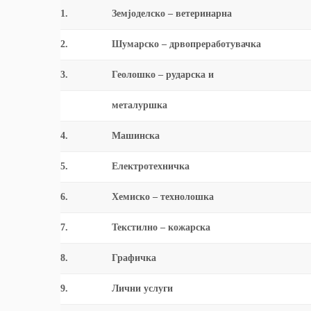
1.
Земјоделско – ветеринарна
2.
Шумарско – дрвопреработувачка
3.
Геолошко – рударска и
металуршка
4.
Машинска
5.
Електротехничка
6.
Хемиско – технолошка
7.
Текстилно – кожарска
8.
Графичка
9.
Лични услуги