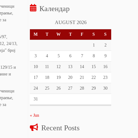
 ученици
Календар
траење,
е за
AUGUST 2026
M
T
W
T
F
S
S
/97,
12, 24/13,
1
2
ја” број
3
4
5
6
7
8
9
10
11
12
13
14
15
16
 129/15 и
ание и
17
18
19
20
21
22
23
24
25
26
27
28
29
30
 ученици
траење,
31
е за
« Jun
Recent Posts