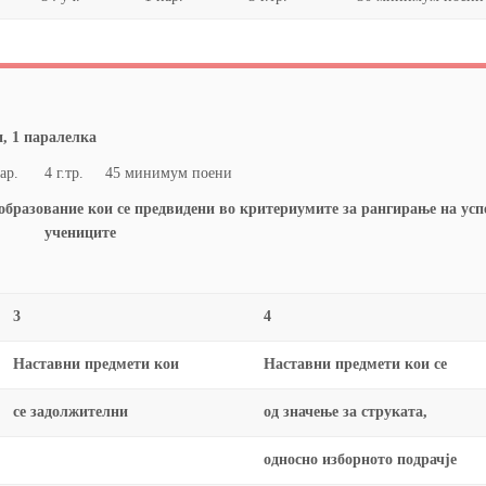
, 1 паралелка
ар. 4 г.тр. 45 минимум поени
 образование кои се предвидени во критериумите
за рангирање на усп
учениците
3
4
Наставни предмети кои
Наставни предмети кои се
се задолжителни
од значење за струката,
односно изборното подрачје