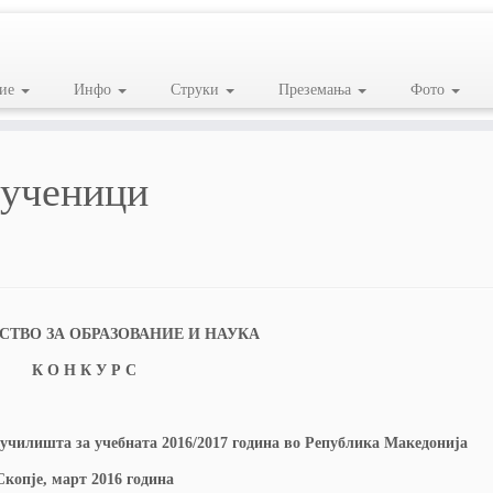
ие
Инфо
Струки
Преземања
Фото
 ученици
ТВО ЗА ОБРАЗОВАНИЕ И НАУКА
К О Н К У Р С
 училишта за учебната 2016/2017 година во Република Македонија
Скопје, март 2016 година