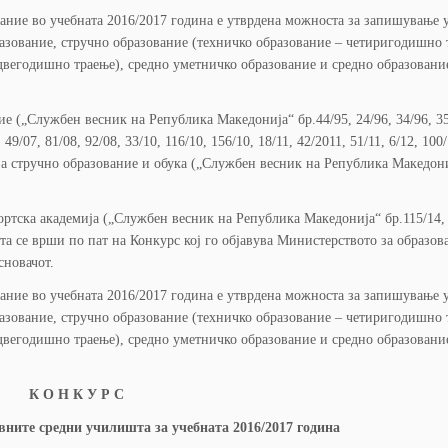
ание во учебната 2016/2017 година е утврдена можноста за запишување
азование, стручно образование (техничко образование – четиригодишно 
двегодишно траење), средно уметничко образование и средно образовани
ие („Службен весник на Република Македонија“ бр.44/95, 24/96, 34/96, 35
, 49/07, 81/08, 92/08, 33/10, 116/10, 156/10, 18/11, 42/2011, 51/11, 6/12, 100/
от за стручно образование и обука („Службен весник на Република Македони
 спортска академија („Службен весник на Република Македонија“ бр.115/14,
а се врши по пат на Конкурс кој го објавува Министерството за образов
сновачот.
ание во учебната 2016/2017 година е утврдена можноста за запишување
азование, стручно образование (техничко образование – четиригодишно 
двегодишно траење), средно уметничко образование и средно образовани
К О Н К У Р С
вните средни училишта за учебната 2016/2017 година