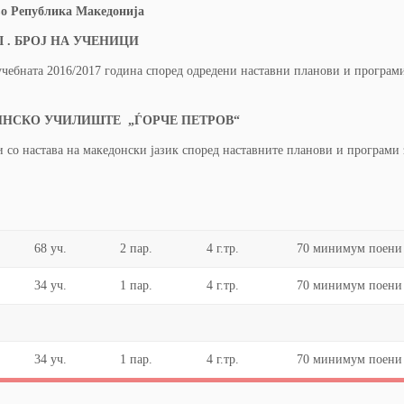
о Република Македонија
I . БРОЈ НА УЧЕНИЦИ
чебната 2016/2017 година според одредени наставни планови и програми
НСКО УЧИЛИШТЕ „ЃОРЧЕ ПЕТРОВ“
 со настава на македонски јазик според наставните планови и програми 
68 уч.
2 пар.
4 г.тр.
70 минимум поени
34 уч.
1 пар.
4 г.тр.
70 минимум поени
34 уч.
1 пар.
4 г.тр.
70 минимум поени