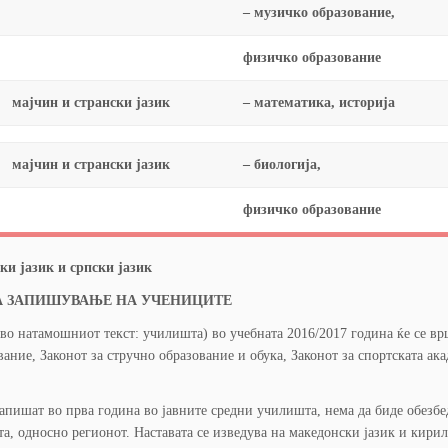
– музичко образование,
физичко образование
мајчин и странски јазик
– математика, историја
мајчин и странски јазик
– биологија,
физичко образование
ки јазик и српски јазик
А ЗАПИШУВАЊЕ НА УЧЕНИЦИТЕ
во натамошниот текст: училишта) во учебната 2016/2017 година ќе се в
ание, Законот за стручно образование и обука, Законот за спортската ака
запишат во прва година во јавните средни училишта, нема да биде обезбе
а, односно регионот. Наставата се изведува на македонски јазик и кирил