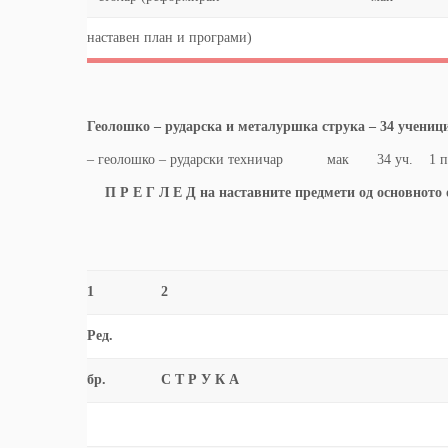
нaставен план и програми)
Геолошко – рударска и металуршка струка – 34 ученици
– геолошко – рударски техничар мак 34 уч. 1 п
П Р Е Г Л Е Д на наставните предмети од основното
1
2
Ред.
бр.
С Т Р У К А