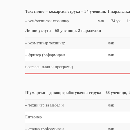
Текстилно – кожарска струка – 34 ученици, 1 паралелка
– конфекциски техничар мак 34 уч. 1 пар.
Лични услуги – 68 ученици, 2 паралелки
– козметичар техничар
мак
– фризер (реформиран
мак
нaставен план и програми)
Шумарско – дрвопреработувачка струка
–
68 ученици, 
– техничар за мебел и
мак
Ентериер
– столар (реформиран
мак