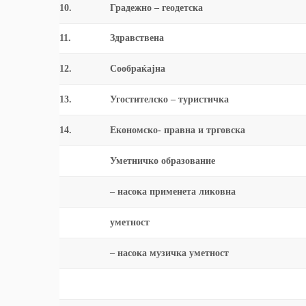
10.
Градежно – геодетска
11.
Здравствена
12.
Сообраќајна
13.
Угостителско – туристичка
14.
Економско- правна и трговска
Уметничко образование
– насока применета ликовна
уметност
– насока музичка уметност