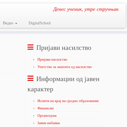
Денес ученик, утре стручњак
Видео
DigitalSchool
Пријави насилство
Пријави насилство
Упатство за заштита од насилство
Информации од јавен
карактер
Испити на крај на средно образование
Финансии
Органограм
Јавни набавки