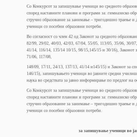
Со Конкурсот за запишување ученици во средното образов
според наставните планови и програми за: гимназиско обр
стручно образование за занимање – тригодишно траење и 
ученици со посебни образовни потреби.
Во согласност со член 42 од Законот за средното образован
82/99, 29/02, 40/03, 42/03, 67/04, 55/05, 113/05, 35/06, 30/07
41/14, 116/14, 135/14 10/15, 98/15,145/15 и 30/16), Закон
71/06, 117/08,
148/09, 17/11, 24/13, 137/13, 41/14 и145/15) и Законот за
146/15), запишувањето ученици во јавните средни училишт
наука во средствата за јавно информирање по предлог на о
Со Конкурсот за запишување ученици во средното образов
според наставните планови и програми за: гимназиско обр
стручно образование за занимање – тригодишно траење и 
ученици со посебни образовни потреби.
за запишување ученици во ја