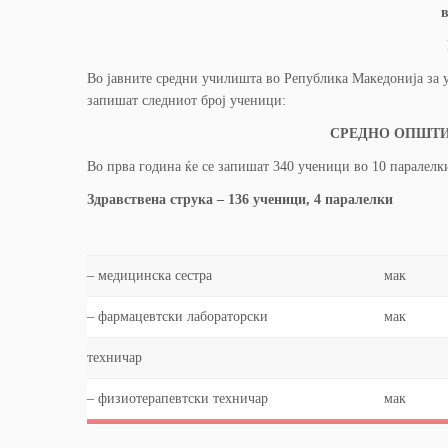
в
Во јавните средни училишта во Република Македонија за у
запишат следниот број ученици:
СРЕДНО ОПШТИ
Во прва година ќе се запишат 340 ученици во 10 паралелки
Здравствена струка – 136 ученици, 4 паралелки
– медицинска сестра
мак
– фармацевтски лабораторски
мак
техничар
– физиотерапевтски техничар
мак