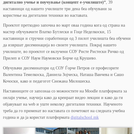
дигитално учење и поучување (концепт е-училиште)“
, 39
наставници од нашето училиште три дена беа обучувани за
користење на дигитални техники во наставата.
Проектот претходно започна во март оваа година кога од страна на
мастер обучувачите Влатко Бутлески и Гоце Неделкоски, 15
наставници и стручни соработници од 3 пилот училишта беа обучени
да извршат дисеминација во своите училишта. Покрај нашето
училиште, во проектот се вклучени СОУ Ристе Ристески Ричко од
Прилеп и СОУ Наум Наумовски Борче од Крушево.
Обучувачи дисеминатори од СОУ Ѓорче Петров се професорите
Валентина Темелкоска, Даниела Зојческа, Наташа Ванчева и Сашо
Кочоски, како и педагогот Снежана Милошеска.
Наставниците се запознаа со можностите на Moodle платформата за
онлајн учење, научија како да креираат видео лекции и како да ги
објавуваат на web и уште неколку дигитални техники. Наученото
треба да го применат во наставата со почетокот на следната учебна
година и да ја користат платформата
digitalschool.mk