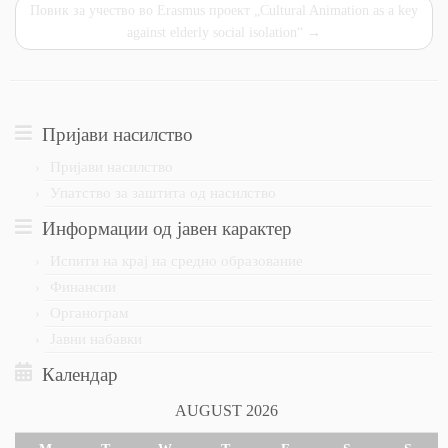
Повик за учество во Erasmus проект „Cultural Animation as a key
against elderly social isolation“
→
Пријави насилство
Пријави насилство
Упатство за заштита од насилство
Информации од јавен карактер
Испити на крај на средно образование
Финансии
Органограм
Јавни набавки
Календар
AUGUST 2026