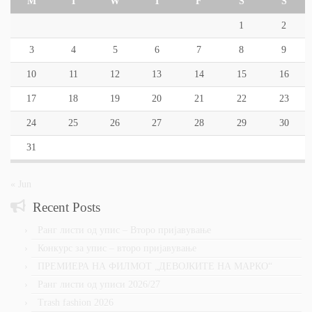
M
T
W
T
F
S
S
1
2
3
4
5
6
7
8
9
10
11
12
13
14
15
16
17
18
19
20
21
22
23
24
25
26
27
28
29
30
31
« Jun
Recent Posts
Ранг листи од упис – Второ пријавување
Конкурс за упис – второ пријавување
ПРЕМИЕРА НА ФИЛМОТ „ДЕВОЈКИТЕ НА МАРКО“
Ранг листи од уписи 2026/27
Trash fashion 2026