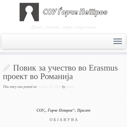
Денес ученик, утре стручњак
Skip
to
Повик за учество во Erasmus
content
проект во Романија
This entry was posted on
October 14, 2022
by
admin
СОУ,, Ѓорче Петров‘‘, Прилеп
О Б Ј А В У В А