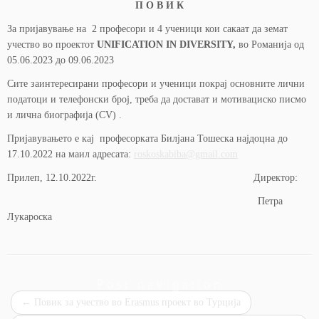
П О В И К
За пријавување на 2 професори и 4 ученици кои сакаат да земат
учество во проектот
UNIFICATION IN DIVERSITY,
во Романија од
05.06.2023 до 09.06.2023
Сите заинтересирани професори и ученици покрај основните лични
податоци и телефонски број, треба да достават и мотивациско писмо
и лична биографија (CV) .
Пријавувањето е кај професорката Билјана Тошеска најдоцна до
17.10.2022 на маил адресата:
roskoskabiba@gmail.com
Прилеп, 12.10.2022г. Директор:
Петра
Лукароска
Post navigation
←
Повик за учество во Erasmus проект во Турција