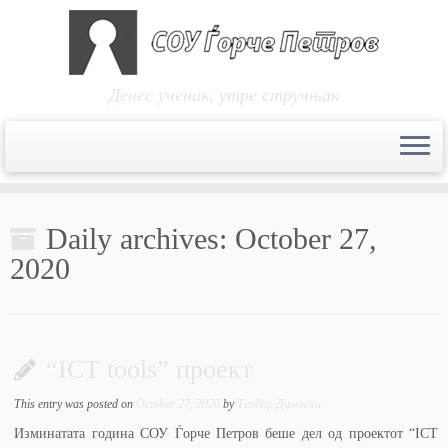
Денес ученик, утре стручњак
Skip
to
Daily archives:
October 27,
content
2020
“ICT tools” проект
This entry was posted on
October 27, 2020
by
Теодор Димоски
Изминатата година СОУ Ѓорче Петров беше дел од проектот “ICT