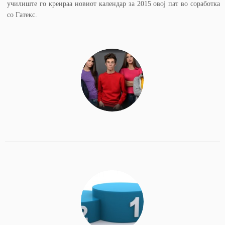
училиште го креираа новиот календар за 2015 овој пат во соработка
со Гатекс.