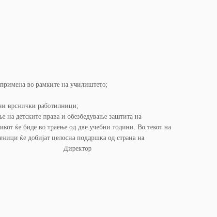
а примена во рамките на училиштето;
вни врснички работилници;
 на детските права и обезбедување заштита на
кот ќе биде во траење од две учебни години. Во текот на
еници ќе добијат целосна поддршка од страна на
021 Директор