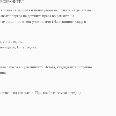
РАВОБРАНИТЕЛ
грижат за заштита и почитување на правата на децата во
аваат повреда на детските права во рамките на
ните органи во и вон училиштето (Наставнииот кадар и
 2 и 3 година.
ченици од 1 и 2 година.
ата служба во училиштето. Истата, кандидатите потребно
дина.
тавена од три члена. При тоа ќе се земаат предвид