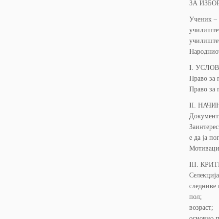
ЗА ИЗБО
Ученик – 
училиштет
училиштет
Народниот
I. УСЛО
Право за 
Право за 
II. НАЧ
Документи
Заинтерес
е да ја п
Мотивацио
III. КР
Селекција
следниве
пол;
возраст;
основно п