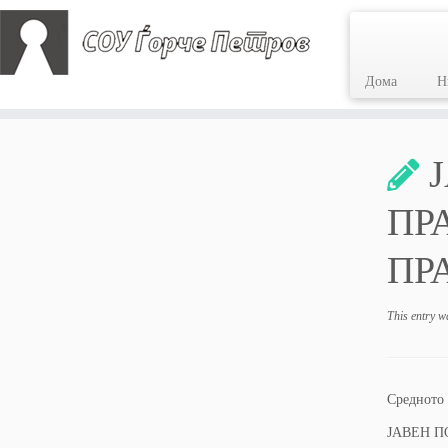
Дома
Н
Skip
to
content
ПР
ПР
This entry w
Средното
ЈАВЕН П