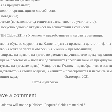
а за пријавувањето;
циски и организациски способности;
 поведение;
отекло (во зависност од етничката застапеност во училиштето);
 искуство односно вклученост во воннаставни активности.
ТНИ ОБВРСКИ на Ученикот – правобранител и неговите заменици:
тво на обука за содржина на Конвенцијата за правата на детето и нејзин
тво на обука за улога и обврски на Ученик – правобранител;
овирање на правата на детето во рамките на училиштето преку едукати
ирање претставки – поплаки од учениците (препознавање на прекршување
тување на детските права); Мандатот на Ученик – правобранител и замени
ведувањето на своите обврски, Ученикот – правобранител и неговите зам
аставниот кадар. Октомври, 2
етра Лукароска
ave a comment
 address will not be published.
Required fields are marked
*