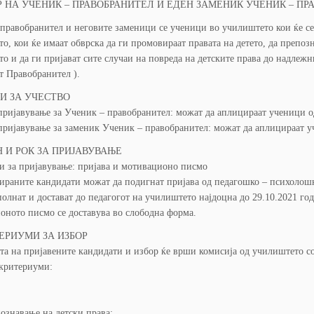
Р НА УЧЕНИК – ПРАВОБРАНИТЕЛ И ЕДЕН ЗАМЕНИК УЧЕНИК – П
правобранител и неговите заменици се ученици во училиштето кои ќе се 
о, кои ќе имаат обврска да ги промовираат правата на детето, да препозн
о и да ги пријават сите случаи на повреда на детските права до надлеж
 Правобранител ).
ВИ ЗА УЧЕСТВО
пријавување за Ученик – правобранител: можат да аплицираат ученици од
пријавување за заменик Ученик – правобранител: можат да аплицираат у
ИН И РОК ЗА ПРИЈАВУВАЊЕ
 за пријавување: пријава и мотивационо писмо
ираните кандидати можат да подигнат пријава од педагошко – психолошк
ополнат и достават до педагогот на училиштето најдоцна до 29.10.2021 го
ното писмо се доставува во слободна форма.
ИТЕРИУМИ ЗА ИЗБОР
та на пријавените кандидати и избор ќе врши комисија од училиштето сос
 критериуми:
ознавање на детски права;