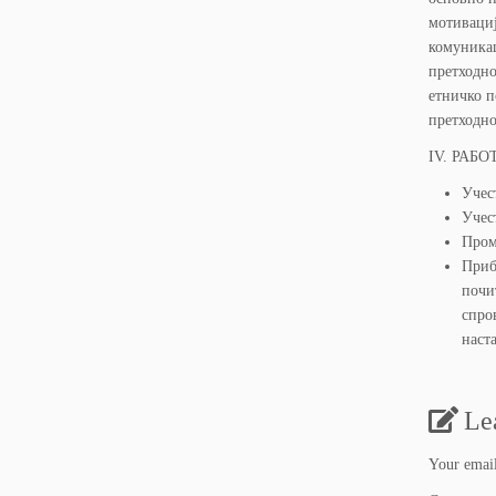
мотивациј
комуника
претходно
етничко п
претходно
IV. РАБО
Учес
Учес
Пром
Приб
почи
спро
н
П
Le
Your email