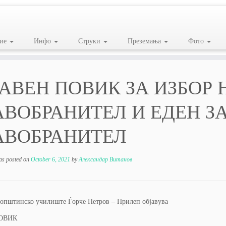
ие
Инфо
Струки
Преземања
Фото
ЈАВЕН ПОВИК ЗА ИЗБОР 
АВОБРАНИТЕЛ И ЕДЕН З
АВОБРАНИТЕЛ
as posted on
October 6, 2021
by
Александар Витанов
 општинско училиште Ѓорче Петров – Прилеп објавува
ОВИК