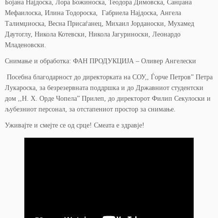
Бојана Најдоска, Лора Божиноска, Теодора Димовска, Санџана
Мефаилоска, Илина Тодороска, Габриела Најдоска, Ангела
Талимџиоска, Весна Присаѓанец, Михаил Јорданоски, Мухамед
Даутоглу, Никола Котевски, Никола Јагуриноски, Леонардо
Младеновски.
Снимање и обработка: ФАН ПРОДУКЦИЈА – Оливер Ангелески
Посебна благодарност до директорката на СОУ,, Ѓорче Петров” Петра
Лукароска, за безрезервната поддршка и до Државниот студентски
дом ,,Н. Х. Орде Чопела” Прилеп, до директорот Филип Секулоски и
љубезниот персонал, за отстапениот простор за снимање.
Уживајте и смејте се од срце! Смеата е здравје!