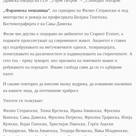
Драмска секција на СОУ ,,Ѓорче Петров“ – ,,Слободно театарче“
,,Фараонска мешаница“
, по сценарио на Филип Стојаноски и под
менторство и режија на професорката Билјана Тинтоска.
Костимографијата е на Сања Дамеска.
Филм чие дејство е лоцирано во амбиентот на Стариот Египет, а
пораките произлегуваат од современиот живот. Акцентот е ставен
врз подобрувањето на меѓучовечките односи, толеранцијата,
почитувањето на различностите и надминувањето на стереотипите. А
сето тоа – преку хуморот, низ призмата на човечките маани и
робувањето на пороците. Имаме слобода сами да си го одбереме
патот.
И сакаме повторно да внесеме малку ведрина, да измамиме насмевки
на вашите лица, да поттикнеме храброст.
Улогите ги толкуваат:
Филип Стојаноски, Теона Крстеска, Ирина Јованоска, Фросина
Конеска, Сања Дамеска, Фросина Петреска, Фросина Трајкоска, Илија
Кулески, Бојан Гиноски, Христијан Паноски, Ѓорѓи Ацески
Печијарески, Мила Јованоска, Теодора Велкоска, Вања Младеноски,