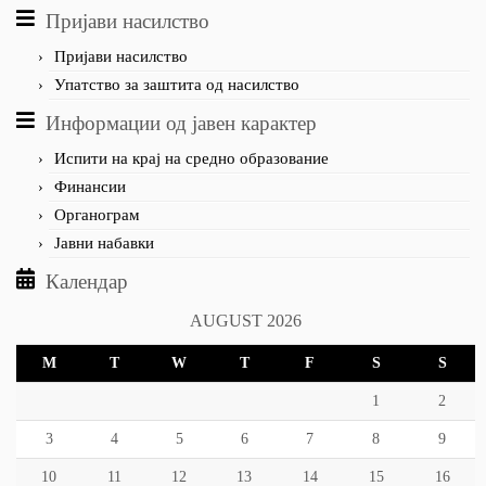
Пријави насилство
Пријави насилство
Упатство за заштита од насилство
Информации од јавен карактер
Испити на крај на средно образование
Финансии
Органограм
Јавни набавки
Календар
AUGUST 2026
M
T
W
T
F
S
S
1
2
3
4
5
6
7
8
9
10
11
12
13
14
15
16