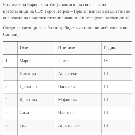
Еразмус+ на Европската Унија, комисијата составена од
претставници на СОУ Ѓорче Петров – Прилеп направи квалитативно
оценување на пристигнатите апликации и интервјуата на учениците.
Следниве ученици се избрани да бидат учесници во мобилноста во
Сицилија:
Име
Презиме
Година
1
Марија
Јанеска
IV
2
Димитар
Ангелсеки
III
3
Цветанчо
Паскоски
III
4
Кристина
Мојаноска
III
5
Сања
Илиоска
III
6
Теа
Апостолоска
III