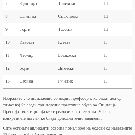
7
Kристијан
Таневски
III
8
Eвгенија
Оџаклиева
III
9
Ѓорѓи
Тасески
III
10
Изабела
Кузева
II
11
Леонид
Бошкоски
II
12
Бојан
Димески
II
13
Сабина
Гучевиќ
II
Избраните ученици,заедно со двајца професори, ќе бидат дел од
тимот кој ќе следи три-неделна практична обука во Сицилија.
Престојот во Сицилија ќе се реализира во текот на 2022 а
конкретните датуми ќе бидат дополнително најавени.
Сите останати апликанти освоија помал број на бодови од наведените
13 (тринаесет) избрани ученици.