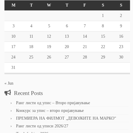
M
T
W
T
F
S
S
1
2
3
4
5
6
7
8
9
10
11
12
13
14
15
16
17
18
19
20
21
22
23
24
25
26
27
28
29
30
31
« Jun
Recent Posts
Ранг листи од упис – Второ пријавување
Конкурс за упис – второ пријавување
ПРЕМИЕРА НА ФИЛМОТ „ДЕВОЈКИТЕ НА МАРКО“
Ранг листи од уписи 2026/27