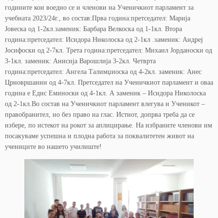
годините кои воедно се и членови на Ученичкиот парламент за
учебната 2023/24г., во состав:Прва година:претседател: Марија
Јовеска од 1-2кл.заменик: Барбара Велкоска од 1-1кл. Втора
година:претседател: Исидора Николоска од 2-1кл .заменик: Андреј
Јосифоски од 2-7кл. Трета година:претседател: Михаил Јорданоски од
3-1кл. заменик: Анисија Варошлија 3-2кл. Четврта
година:претседател: Ангела Талимџиоска од 4-2кл. заменик: Анес
Црновршанин од 4-7кл. Претседател на Ученичкиот парламент и оваа
година е Едис Еминоски од 4-1кл. А заменик – Исидора Николоска
од 2-1кл.Во состав на Ученичкиот парламент влегува и Ученикот –
правобранител, но без право на глас. Истиот, допрва треба да се
избере, по истекот на рокот за аплицирање. На избраните членови им
посакуваме успешна и плодна работа за поквалитетен живот на
учениците во нашето училиште!