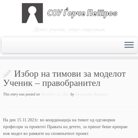
Денес ученик, утре стручњак
Skip
to
Избор на тимови за моделот
content
Ученик – правобранител
This entry was posted on
November 15, 2021
by
Александар Витанов
На ден 15.11.2021г. во координација на тимот од одговорни
професори за проектот Правата на детето, за првпат беше креиран
нов модел во рамките на споменатиот проект.