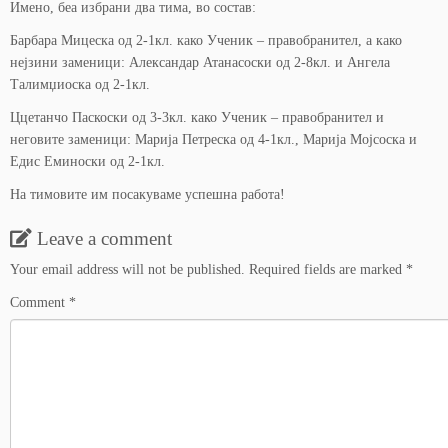
Имено, беа избрани два тима, во состав:
Барбара Мицеска од 2-1кл. како Ученик – правобранител, а како
нејзини заменици: Александар Атанасоски од 2-8кл. и Ангела
Талимџиоска од 2-1кл.
Ццетанчо Паскоски од 3-3кл. како Ученик – правобранител и
неговите заменици: Марија Петреска од 4-1кл., Марија Мојсоска и
Едис Еминоски од 2-1кл.
На тимовите им посакуваме успешна работа!
Leave a comment
Your email address will not be published.
Required fields are marked
*
Comment
*