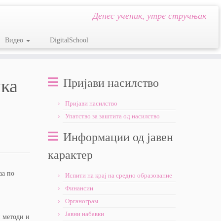
Денес ученик, утре стручњак
Видео
DigitalSchool
чка
Пријави насилство
Пријави насилство
Упатство за заштита од насилство
Информации од јавен
карактер
аа по
Испити на крај на средно образование
Финансии
Органограм
Јавни набавки
и методи и