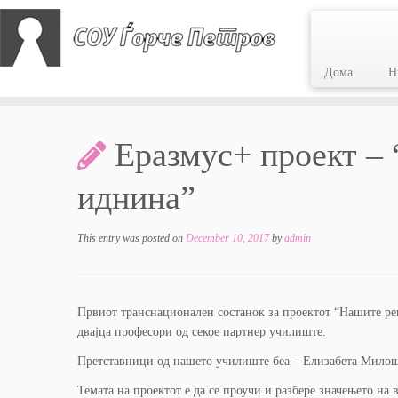
Дома
Н
Skip
to
Еразмус+ проект –
content
иднина”
This entry was posted on
December 10, 2017
by
admin
Првиот транснационален состанок за проектот “Нашите рек
двајца професори од секое партнер училиште.
Претставници од нашето училиште беа – Елизабета Милоше
Темата на проектот е да се проучи и разбере значењето на