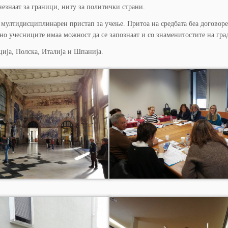
незнаат за граници, ниту за политички страни.
е мултидисциплинарен пристап за учење. Притоа на средбата беа договор
но учесниците имаа можност да се запознаат и со знаменитостите на град
ија, Полска, Италија и Шпанија.