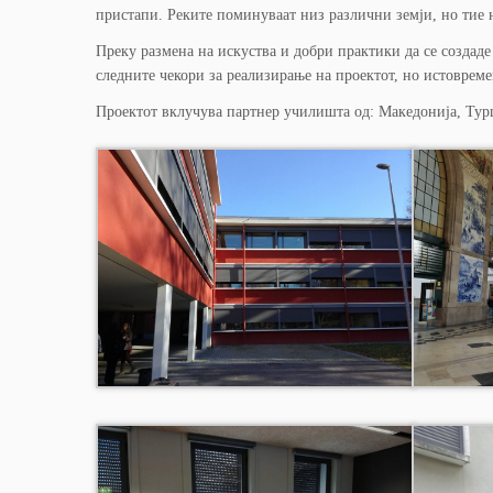
пристапи. Реките поминуваат низ различни земји, но тие 
Преку размена на искуства и добри практики да се создад
следните чекори за реализирање на проектот, но истовреме
Проектот вклучува партнер училишта од: Македонија, Турц