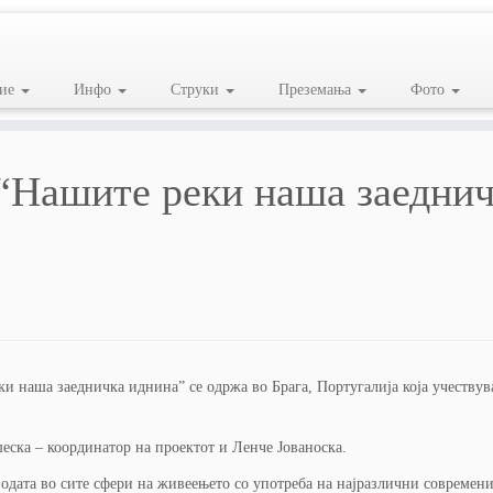
ие
Инфо
Струки
Преземања
Фото
 “Нашите реки наша заедни
и наша заедничка иднина” се одржа во Брага, Португалија која учествув
ска – координатор на проектот и Ленче Јованоска.
 водата во сите сфери на живеењето со употреба на најразлични современ