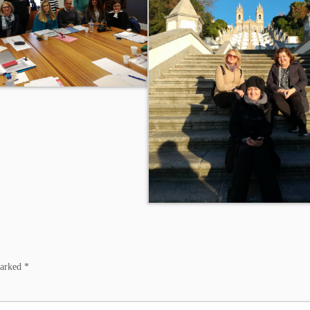
marked
*