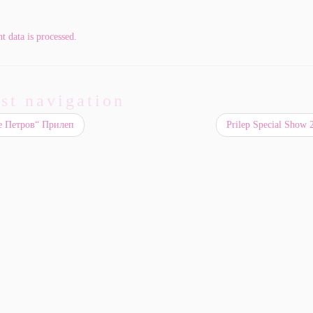
 data is processed.
st navigation
е Петров“ Прилеп
Prilep Special Show