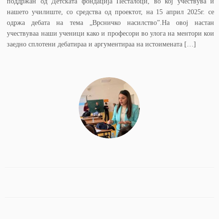
поддржан од Детската фондација Песталоци, во кој учествува и
нашето училиште, со средства од проектот, на 15 април 2025г. се
одржа дебата на тема „Врсничко насилство”.На овој настан
учествуваа наши ученици како и професори во улога на ментори кои
заедно сплотени дебатираа и аргументираа на истоимената […]