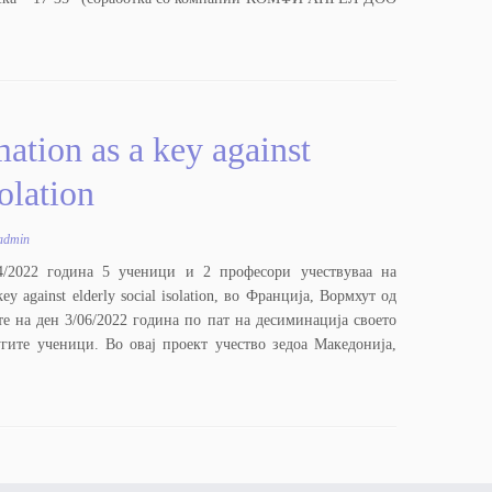
mation as a key against
solation
admin
4/2022 година 5 ученици и 2 професори учествуваа на
key against elderly social isolation, во Франција, Вормхут од
 на ден 3/06/2022 година по пат на десиминација своето
гите ученици. Во овај проект учество зедоа Македонија,