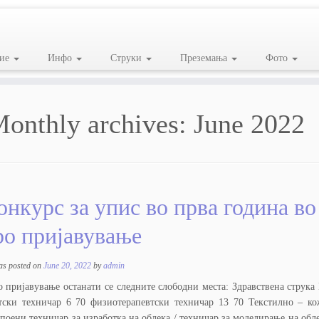
ие
Инфо
Струки
Преземања
Фото
onthly archives:
June 2022
онкурс за упис во прва година во
ро пријавување
as posted on
June 20, 2022
by
admin
о пријавување останати се следните слободни места: Здравствена стру
тски техничар 6 70 физиотерапевтски техничар 13 70 Текстилно – к
поени техничар за изработка на облека / техничар за моделирање на 