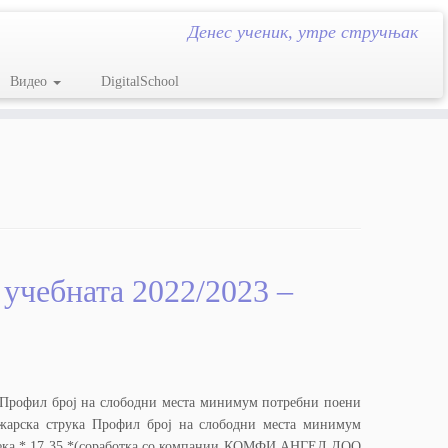
Денес ученик, утре стручњак
Видео
DigitalSchool
 учебната 2022/2023 –
ка Профил број на слободни места минимум потребни поени
ожарска струка Профил број на слободни места минимум
облека * 17 35 *(соработка со компании КОМФИ АНГЕЛ ДОО