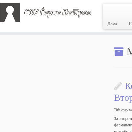
Дома
Н
Skip
to
M
content
К
Вто
This entry w
За второт
фармацев
потребни 