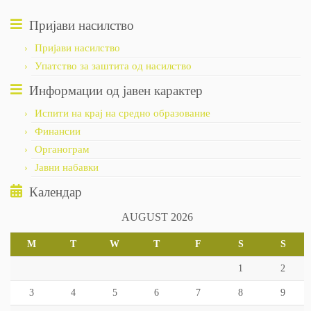
Пријави насилство
Пријави насилство
Упатство за заштита од насилство
Информации од јавен карактер
Испити на крај на средно образование
Финансии
Органограм
Јавни набавки
Календар
AUGUST 2026
M
T
W
T
F
S
S
1
2
3
4
5
6
7
8
9