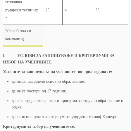
геолошко –
рударски техничар
25
4
35
*
*(соработка со
компании)
I. УСЛОВИ ЗА ЗАПИШУВАЊЕ И КРИТЕРИУМИ ЗА
ИЗБОР НА УЧЕНИЦИТЕ
Условите за запишување на учениците во прва година се:
да имаат завршено основно образование;
да не се постари од 17 години;
да се определиле за план и програма за стручно образование и
обука;
да ги исполнуваат критериумите утврдени со овој Конкурс.
Критериуми за избор на учениците се: