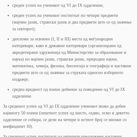
среден успех на ученикот од VI до IX одделение;
среден успех на ученикот постигнат по четири предмети
(мајчин јазик, странски јазик и два предмети што се од значење
за секторот);
дипломи за освоени (I, II и III) места од меѓународни
натпревари, како и државни натпревари (организирани од
акредитирани здруженија од Министерство за образование и
наука) по мајчин јазик, странски јазик, природни науки,
математика, хемија, физика, биологија и географија и наставни
предмети што се од значење за струката односно изборното
подрачје;
средна вредност од поени добиени за поведение од VI до IX
одделение.
За средниот успех од VI до IX одделение ученикот може да добие
најмногу 50 поени (општиот успех од шесто, седмо, осмо и деветто
одделение се собира, се дели на четири и истиот број се множи со
коефициент 10).
За средниот успех постигнат од четирите предложени наставни