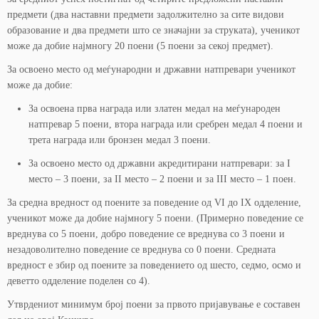
предмети (два наставни предмети задолжително за сите видови
образование и два предмети што се значајни за струката), ученикот
може да добие најмногу 20 поени (5 поени за секој предмет).
За освоено место од меѓународни и државни натпревари ученикот
може да добие:
За освоена прва награда или златен медал на меѓународен
натпревар 5 поени, втора награда или сребрен медал 4 поени и
трета награда или бронзен медал 3 поени.
За освоено место од државни акредитирани натпревари: за I
место – 3 поени, за II место – 2 поени и за III место – 1 поен.
За средна вредност од поените за поведение од VI до IX одделение,
ученикот може да добие најмногу 5 поени. (Примерно поведение се
вреднува со 5 поени, добро поведение се вреднува со 3 поени и
незадоволително поведение се вреднува со 0 поени. Средната
вредност е збир од поените за поведението од шесто, седмо, осмо и
деветто одделение поделен со 4).
Утврдениот минимум број поени за првото пријавување е составен