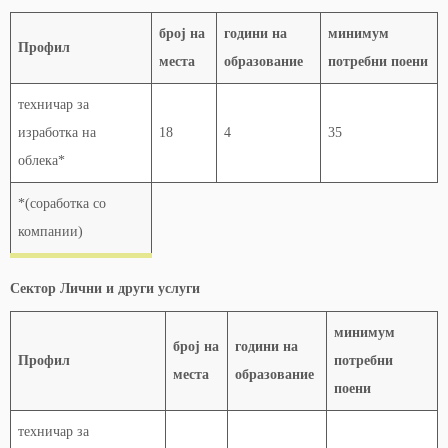
број на
години на
минимум
Профил
места
образование
потребни поени
техничар за
изработка на
18
4
35
облека*
*(соработка со
компании)
Сектор Лични и други услуги
минимум
број на
години на
Профил
потребни
места
образование
поени
техничар за