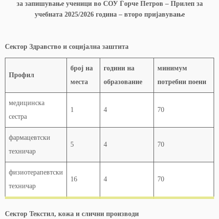
за запишување ученици во СОУ Ѓорче Петров – Прилеп за
учебната 2025/2026 година – второ пријавување
Сектор Здравство и социјална заштита
број на
години на
минимум
Профил
места
образование
потребни поени
медицинска
1
4
70
сестра
фармацевтски
5
4
70
техничар
физиотерапевтски
16
4
70
техничар
Сектор Текстил, кожа и слични производи