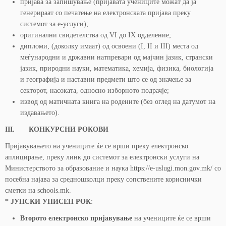
пријава за запишување (пријавата учениците можат да ја
генерираат со печатење на електронската пријава преку
системот за е-услуги);
оригинални свидетелства од VI до IX одделение;
дипломи, (доколку имаат) од освоени (I, II и III) места од
меѓународни и државни натпревари од мајчин јазик, странски
јазик, природни науки, математика, хемија, физика, биологија
и географија и наставни предмети што се од значење за
секторот, насоката, односно изборното подрачје;
извод од матичната книга на родените (без оглед на датумот на
издавањето).
III. КОНКУРСНИ РОКОВИ
Пријавувањето на учениците ќе се врши преку електронско
аплицирање, преку линк до системот за електронски услуги на
Министерството за образование и наука https://e-uslugi.mon.gov.mk/ со
посебна најава за средношколци преку сопствените кориснички
сметки на schools.mk.
* ЈУНСКИ УПИСЕН РОК
:
Второто електронско пријавување
на учениците ќе се врши