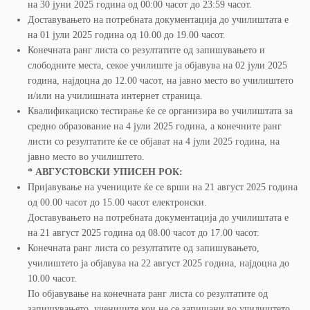
на 30 јуни 2025 година од 00:00 часот до 23:59 часот.
Доставувањето на потребната документација до училиштата е
на 01 јули 2025 година од 10.00 до 19.00 часот.
Конечната ранг листа со резултатите од запишувањето и
слободните места, секое училиште ја објавува на 02 јули 2025
година, најдоцна до 12.00 часот, на јавно место во училиштето
и/или на училишната интернет страница.
Квалификациско тестирање ќе се организира во училиштата за
средно образование на 4 јули 2025 година, а конечните ранг
листи со резултатите ќе се објават на 4 јули 2025 година, на
јавно место во училиштето.
* АВГУСТОВСКИ УПИСЕН РОК:
Пријавување на учениците ќе се врши на 21 август 2025 година
од 00.00 часот до 15.00 часот електронски.
Доставувањето на потребната документација до училиштата е
на 21 август 2025 година од 08.00 часот до 17.00 часот.
Конечната ранг листа со резултатите од запишувањето,
училиштето ја објавува на 22 август 2025 година, најдоцна до
10.00 часот.
По објавување на конечната ранг листа со резултатите од
запишувањето, учениците кои не се запишани во училиштето,